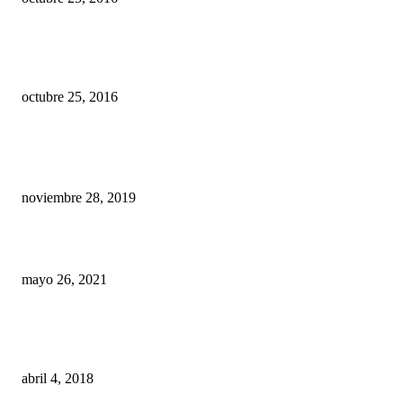
Se debe aplicar mayor o menor dosis de anestesia si su paciente es hombre
mujer?
octubre 25, 2016
TE PODRIA INTERESAR
Ortodoncia Interceptiva, definitivamente la mejor opción.
noviembre 28, 2019
Diagnóstico Maxilofacial en 3D
mayo 26, 2021
Trevisi y Fonseca, 2 Grandes Investigadores y Maestros de la Ortodoncia 
a Quito.
abril 4, 2018
POPULAR CATEGORY