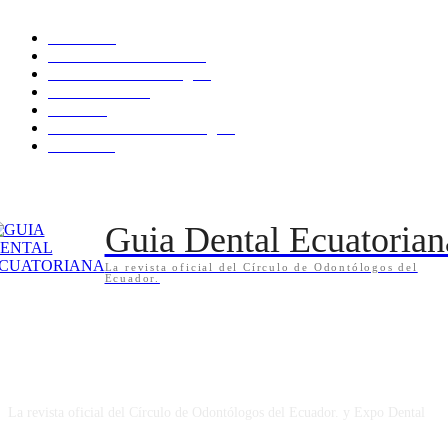
Noticias
61
Publicaciones dentales
24
Estudiantes Odontologia
7
Casos Clinicos
6
Eventos
6
Donde estudiar Odontología
1
Boletines
1
Guia Dental Ecuatorian
La revista oficial del Círculo de Odontólogos del
Ecuador.
QUIENES SOMOS
La revista oficial del Círculo de Odontólogos del Ecuador. y Expo Dental