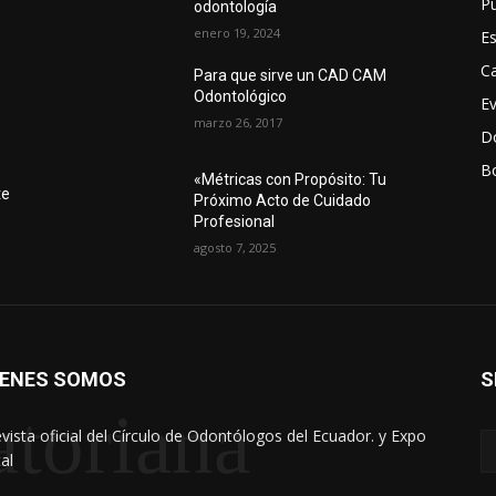
Pu
odontología
enero 19, 2024
Es
Ca
Para que sirve un CAD CAM
Odontológico
E
marzo 26, 2017
D
Bo
r
«Métricas con Propósito: Tu
te
Próximo Acto de Cuidado
Profesional
agosto 7, 2025
IENES SOMOS
S
toriana
evista oficial del Círculo de Odontólogos del Ecuador. y Expo
al