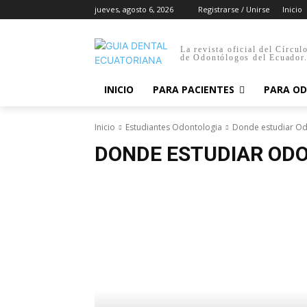
jueves, agosto 6, 2026
Registrarse / Unirse
Inicio
La revista oficial del Círcul
de Odontólogos del Ecuador
INICIO
PARA PACIENTES
PARA O
Inicio
Estudiantes Odontologia
Donde estudiar Od
DONDE ESTUDIAR OD