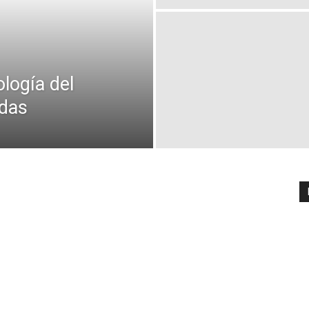
logía del
adas