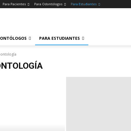
Para Pacientes
Para Odontólogos
Para Estudiantes
o
.
DONTÓLOGOS
PARA ESTUDIANTES
ontología
ONTOLOGÍA