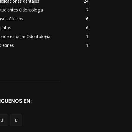
blicaciones dentales
24
tudiantes Odontologia
7
sos Clinicos
6
ventos
6
onde estudiar Odontología
1
letines
1
IGUENOS EN: