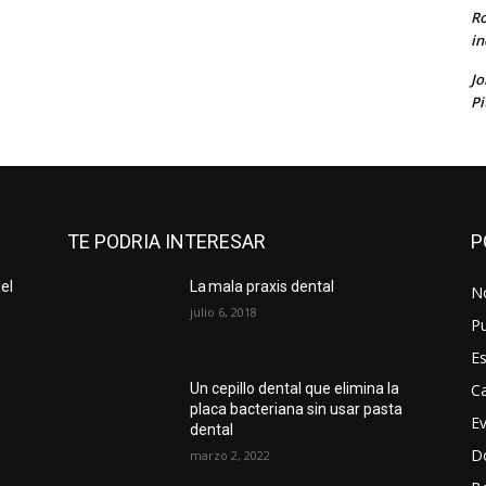
Ro
in
J
Pi
TE PODRIA INTERESAR
P
el
La mala praxis dental
No
julio 6, 2018
Pu
Es
Ca
Un cepillo dental que elimina la
placa bacteriana sin usar pasta
E
dental
D
marzo 2, 2022