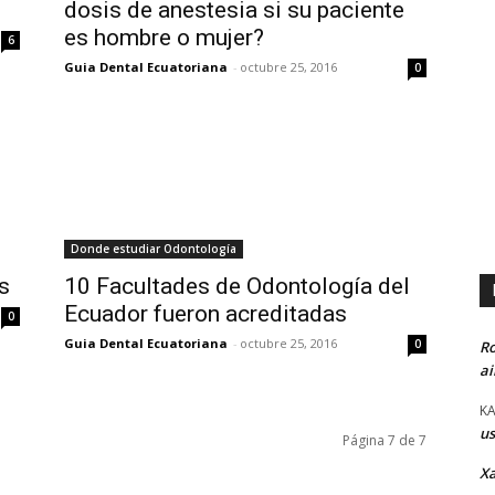
dosis de anestesia si su paciente
es hombre o mujer?
6
Guia Dental Ecuatoriana
-
octubre 25, 2016
0
Donde estudiar Odontología
s
10 Facultades de Odontología del
Ecuador fueron acreditadas
0
Guia Dental Ecuatoriana
-
octubre 25, 2016
0
Ro
ai
KA
us
Página 7 de 7
X