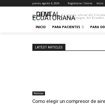
jueves, agosto 6, 2026
Registrarse / Unirse
Inicio
La revista oficial del Círcul
de Odontólogos del Ecuador
INICIO
PARA PACIENTES
PARA O
LATEST ARTICLES
Noticias
Como elegir un compresor de air