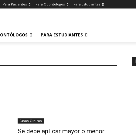
Para Pacientes
Para Odontólogos
Para Estudiantes
o
.
DONTÓLOGOS
PARA ESTUDIANTES
Casos Clinicos
e
Se debe aplicar mayor o menor