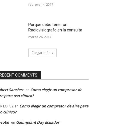
febrero 14, 2017
Porque debo tener un
Radiovisiografo en la consulta
marzo 26, 2017
Cargar más
RECENT COMMENTS
bert Sanchez
Como elegir un compresor de
en
re para uso clínico?
Como elegir un compresor de aire para
R LOPEZ
en
o clínico?
acobe
Galimplant Day Ecuador
en