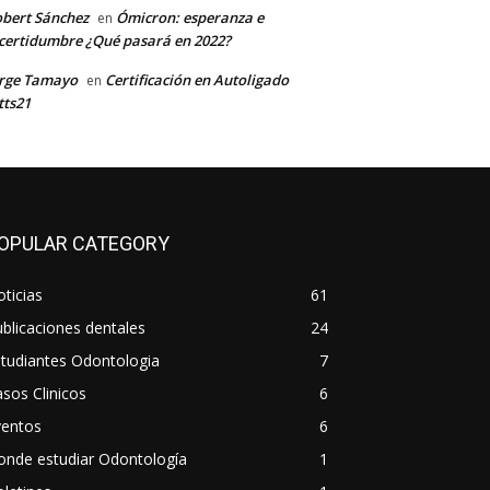
bert Sánchez
Ómicron: esperanza e
en
certidumbre ¿Qué pasará en 2022?
orge Tamayo
Certificación en Autoligado
en
tts21
OPULAR CATEGORY
ticias
61
blicaciones dentales
24
tudiantes Odontologia
7
sos Clinicos
6
ventos
6
onde estudiar Odontología
1