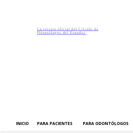
La revista oficial del Círculo de
Odontólogos del Ecuador.
INICIO
PARA PACIENTES
PARA ODONTÓLOGOS