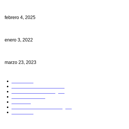
¿Tus restauraciones realmente replican la naturaleza?
febrero 4, 2025
Ómicron: esperanza e incertidumbre ¿Qué pasará en 2022?
enero 3, 2022
Ahora las sonrisas se imprimen en 3D
marzo 23, 2023
POPULAR CATEGORY
Noticias
61
Publicaciones dentales
24
Estudiantes Odontologia
7
Casos Clinicos
6
Eventos
6
Donde estudiar Odontología
1
Boletines
1