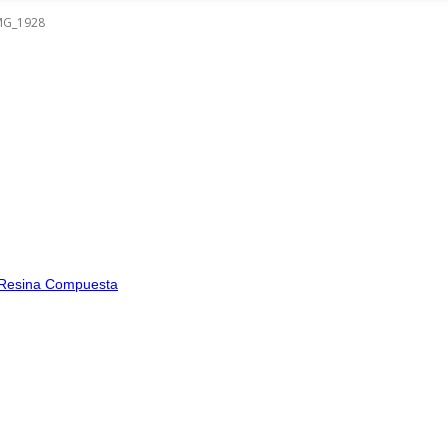
MG_1928
en Resina Compuesta