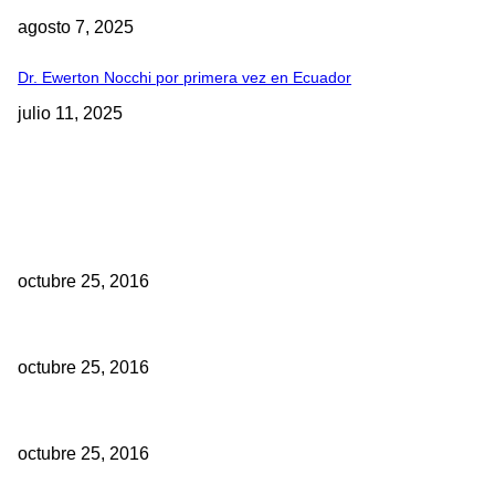
agosto 7, 2025
Dr. Ewerton Nocchi por primera vez en Ecuador
julio 11, 2025
EDITOR PICKS
10 Facultades de Odontología del Ecuador fueron acreditadas
octubre 25, 2016
Historia de los implantes dentales
octubre 25, 2016
Se debe aplicar mayor o menor dosis de anestesia si su paciente 
octubre 25, 2016
TE PODRIA INTERESAR