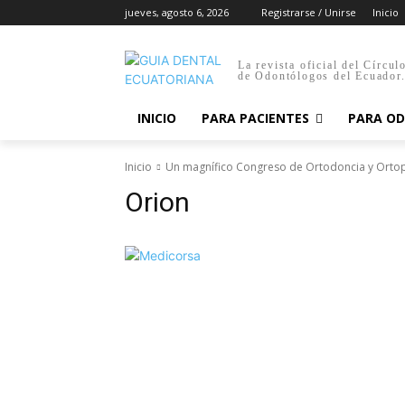
jueves, agosto 6, 2026
Registrarse / Unirse
Inicio
La revista oficial del Círcul
de Odontólogos del Ecuador
INICIO
PARA PACIENTES
PARA O
Inicio
Un magnífico Congreso de Ortodoncia y Ortop
Orion