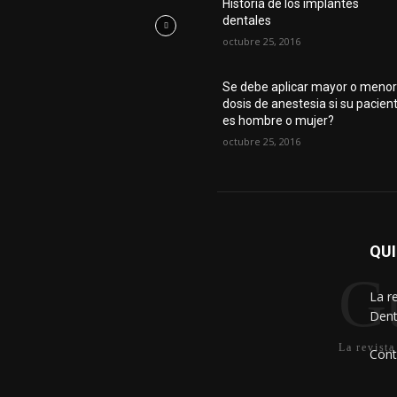
Historia de los implantes
dentales
octubre 25, 2016
Se debe aplicar mayor o meno
dosis de anestesia si su pacien
es hombre o mujer?
octubre 25, 2016
QU
Gu
La r
Dent
La revista
Cont