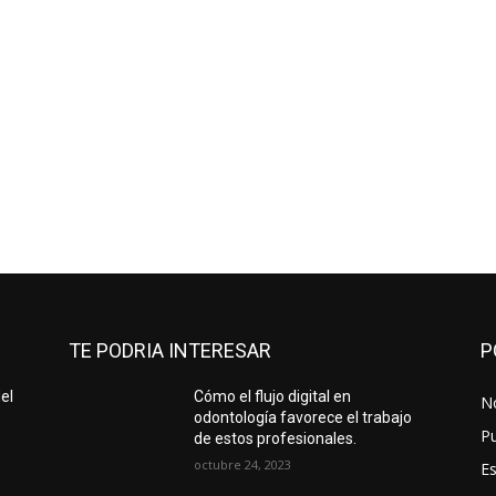
TE PODRIA INTERESAR
P
el
Cómo el flujo digital en
No
odontología favorece el trabajo
Pu
de estos profesionales.
octubre 24, 2023
Es