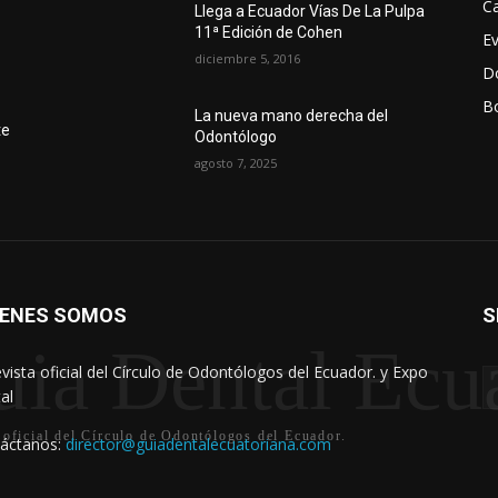
Ca
Llega a Ecuador Vías De La Pulpa
11ª Edición de Cohen
E
diciembre 5, 2016
D
Bo
r
La nueva mano derecha del
te
Odontólogo
agosto 7, 2025
IENES SOMOS
S
ia Dental Ecu
evista oficial del Círculo de Odontólogos del Ecuador. y Expo
al
 oficial del Círculo de Odontólogos del Ecuador.
áctanos:
director@guiadentalecuatoriana.com