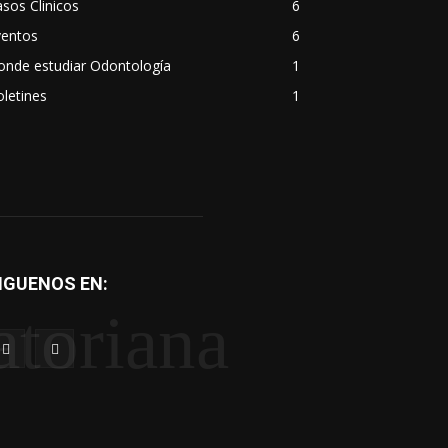
sos Clinicos
6
ventos
6
onde estudiar Odontología
1
letines
1
IGUENOS EN:
atoriana