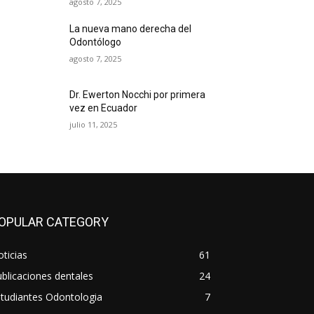
agosto 7, 2025
La nueva mano derecha del
Odontólogo
agosto 7, 2025
Dr. Ewerton Nocchi por primera
vez en Ecuador
julio 11, 2025
OPULAR CATEGORY
ticias
61
blicaciones dentales
24
tudiantes Odontologia
7