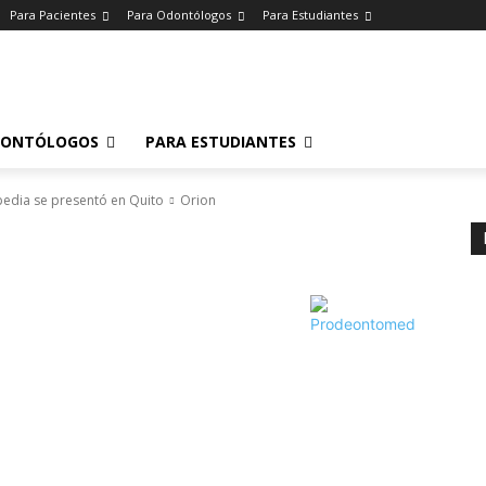
Para Pacientes
Para Odontólogos
Para Estudiantes
o
.
DONTÓLOGOS
PARA ESTUDIANTES
edia se presentó en Quito
Orion