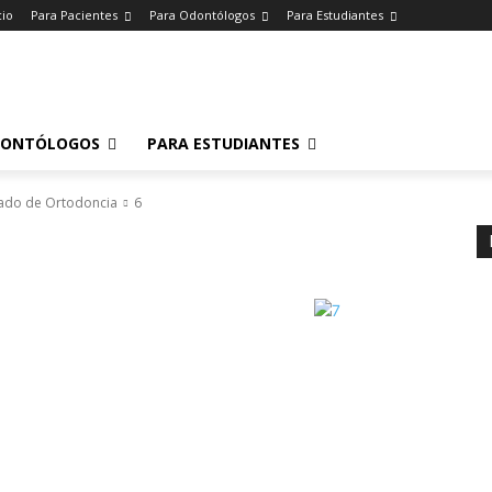
cio
Para Pacientes
Para Odontólogos
Para Estudiantes
o
.
DONTÓLOGOS
PARA ESTUDIANTES
rado de Ortodoncia
6