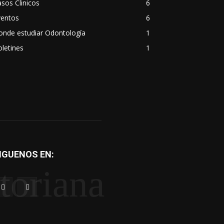
sos Clinicos
6
ventos
6
onde estudiar Odontología
1
letines
1
IGUENOS EN:
toriana