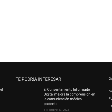
TE PODRIA INTERESAR
P
el
El Consentimiento Informado
No
Digital mejora la comprensión en
Pu
la comunicación médico
paciente.
Es
diciembre 19, 2023