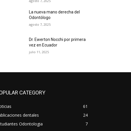
agosto 7, 2025
La nueva mano derecha del
Odontólogo
agosto 7, 2025
Dr. Ewerton Nocchi por primera
vez en Ecuador
julio 11, 2025
OPULAR CATEGORY
ticias
61
blicaciones dentales
24
tudiantes Odontologia
7