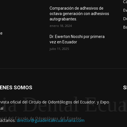
Ca
Comparación de adhesivos de
E
octava generación con adhesivos
D
autograbantes.
enero 18, 2024
Bo
r
te
Dr. Ewerton Nocchi por primera
vez en Ecuador
julio 11, 2025
IENES SOMOS
S
ia Dental Ecua
evista oficial del Círculo de Odontólogos del Ecuador. y Expo
al
icial del Círculo de Odontólogos del Ecuador.
áctanos:
director@guiadentalecuatoriana.com