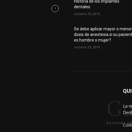
Historia de los implantes
dentales
octubre 25, 2016
Se debe aplicar mayor o meno
dosis de anestesia si su pacien
es hombre o mujer?
octubre 25, 2016
QU
Gu
La r
Dent
La revista of
Cont