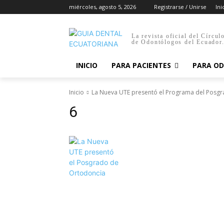
miércoles, agosto 5, 2026
Registrarse / Unirse
Ini
La revista oficial del Círcul
de Odontólogos del Ecuador
INICIO
PARA PACIENTES
PARA O
Inicio
La Nueva UTE presentó el Programa del Posg
6