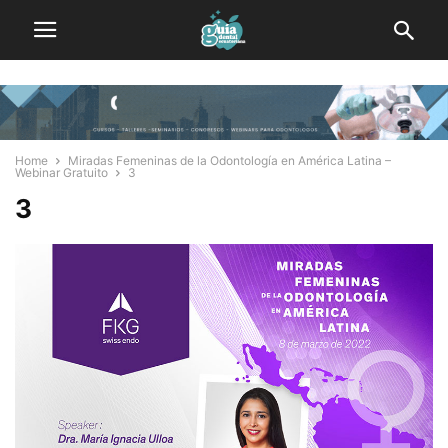
Home
Miradas Femeninas de la Odontología en América Latina –
Webinar Gratuito
3
3