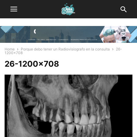
Home
Porque debo tener un Radiovisiografo en la consulta
26-
1200x708
26-1200×708