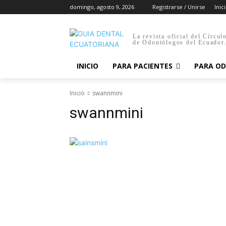
domingo, agosto 9, 2026
Registrarse / Unirse
Inic
La revista oficial del Círcul
de Odontólogos del Ecuador
INICIO
PARA PACIENTES
PARA O
Inicio
swannmini
swannmini