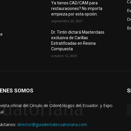
Ca
Ya tienes CAD/CAM para
restauraciones? No importa
E
empieza por esta opción.
D
septiembre 23, 2021
Bo
r
Dr. Tintin dictará Masterclass
te
exclusiva de Carillas
Estratificadas en Resina
Compuesta
octubre 12, 2025
IENES SOMOS
S
uatoriana
evista oficial del Círculo de Odontólogos del Ecuador. y Expo
al
áctanos:
director@guiadentalecuatoriana.com