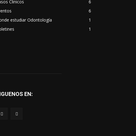
sos Clinicos
6
ventos
6
onde estudiar Odontología
1
letines
1
IGUENOS EN: