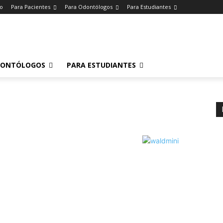
io
Para Pacientes
Para Odontólogos
Para Estudiantes
o
.
DONTÓLOGOS
PARA ESTUDIANTES