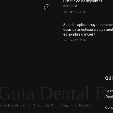
Historia de los implantes
dentales
octubre 25, 2016
Se debe aplicar mayor o meno
dosis de anestesia si su pacien
es hombre o mujer?
octubre 25, 2016
QU
Guia Dental Ec
La r
Dent
a revista oficial del Círculo de Odontólogos del Ecuador.
Cont