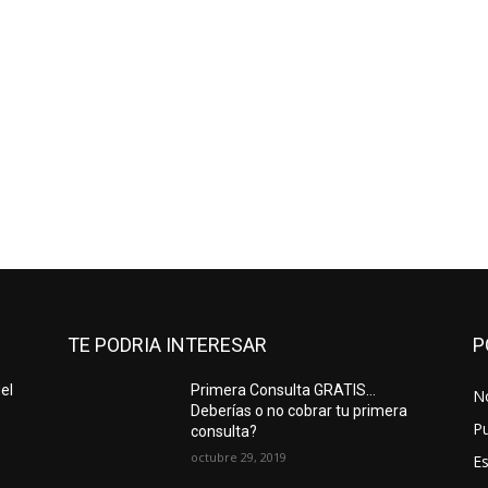
TE PODRIA INTERESAR
P
el
Primera Consulta GRATIS…
No
Deberías o no cobrar tu primera
Pu
consulta?
octubre 29, 2019
Es