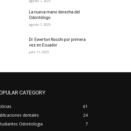
agosto 7, 2025
La nueva mano derecha del
Odontólogo
agosto 7, 2025
Dr. Ewerton Nocchi por primera
vez en Ecuador
julio 11, 2025
OPULAR CATEGORY
ticias
61
blicaciones dentales
24
tudiantes Odontologia
7