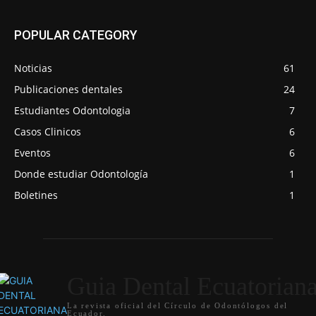
POPULAR CATEGORY
Noticias
61
Publicaciones dentales
24
Estudiantes Odontologia
7
Casos Clinicos
6
Eventos
6
Donde estudiar Odontología
1
Boletines
1
Guia Dental Ecuatorian
La revista oficial del Círculo de Odontólogos del
Ecuador.