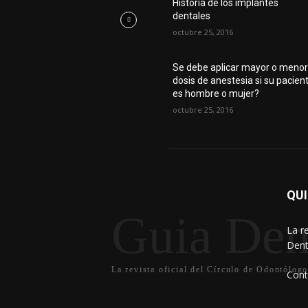
Historia de los implantes
dentales
octubre 25, 2016
Se debe aplicar mayor o meno
dosis de anestesia si su pacien
es hombre o mujer?
octubre 25, 2016
QU
Guia Den
La r
Dent
La revista oficial del Círculo de Odontólog
Cont