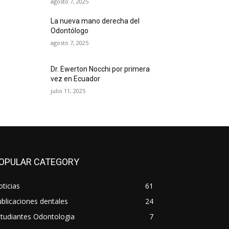
agosto 7, 2025
La nueva mano derecha del
Odontólogo
agosto 7, 2025
Dr. Ewerton Nocchi por primera
vez en Ecuador
julio 11, 2025
OPULAR CATEGORY
ticias
61
blicaciones dentales
24
tudiantes Odontologia
7