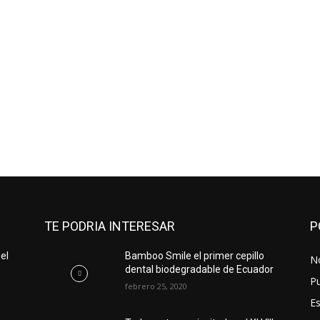
TE PODRIA INTERESAR
P
el
Bamboo Smile el primer cepillo
No
dental biodegradable de Ecuador
Pu
febrero 25, 2020
Es