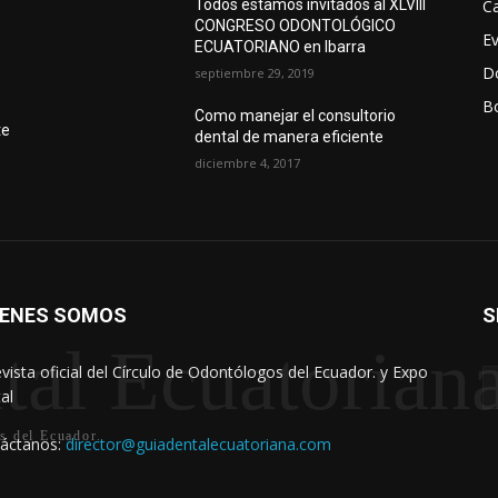
Ca
Todos estamos invitados al XLVIII
CONGRESO ODONTOLÓGICO
E
ECUATORIANO en Ibarra
D
septiembre 29, 2019
Bo
r
Como manejar el consultorio
te
dental de manera eficiente
diciembre 4, 2017
IENES SOMOS
S
tal Ecuatorian
evista oficial del Círculo de Odontólogos del Ecuador. y Expo
al
os del Ecuador.
áctanos:
director@guiadentalecuatoriana.com