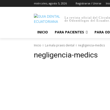
miércoles, agosto 5, 2026
Registrarse / Unirse
Ini
La revista oficial del Círcul
de Odontólogos del Ecuador
INICIO
PARA PACIENTES
PARA O
Inicio
La mala praxis dental
negligencia-medics
negligencia-medics