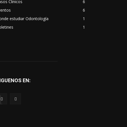
sos Clinicos
6
ventos
6
onde estudiar Odontología
1
letines
1
IGUENOS EN:
a