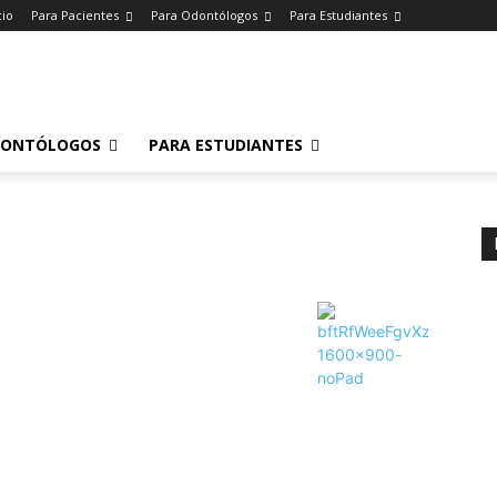
cio
Para Pacientes
Para Odontólogos
Para Estudiantes
o
.
DONTÓLOGOS
PARA ESTUDIANTES