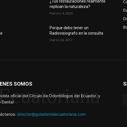
Ca
¿Tus restauraciones realmente
replican la naturaleza?
E
febrero 4, 2025
D
Bo
r
Porque debo tener un
te
Radiovisiografo en la consulta
marzo 26, 2017
IENES SOMOS
S
Ecuatoriana
evista oficial del Círculo de Odontólogos del Ecuador. y
 Dental
áctanos:
director@guiadentalecuatoriana.com