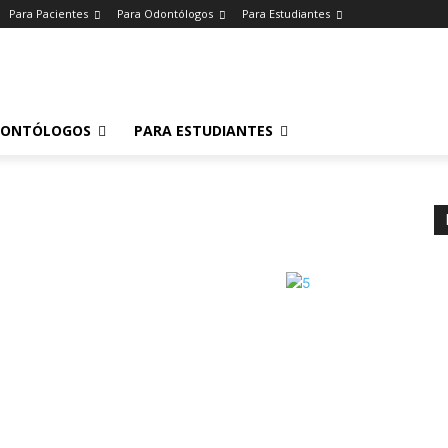
Para Pacientes
Para Odontólogos
Para Estudiantes
o
.
DONTÓLOGOS
PARA ESTUDIANTES