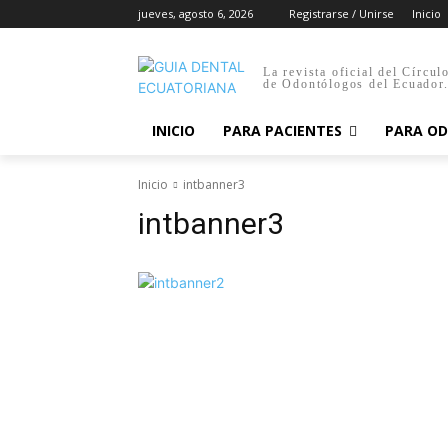
jueves, agosto 6, 2026
Registrarse / Unirse
Inicio
La revista oficial del Círcul
de Odontólogos del Ecuador
INICIO
PARA PACIENTES
PARA O
Inicio
intbanner3
intbanner3