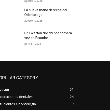
agosto 7, 2025
La nueva mano derecha del
Odontólogo
agosto 7, 2025
Dr. Ewerton Nocchi por primera
vez en Ecuador
julio 11, 2025
OPULAR CATEGORY
ticias
61
blicaciones dentales
24
tudiantes Odontologia
7