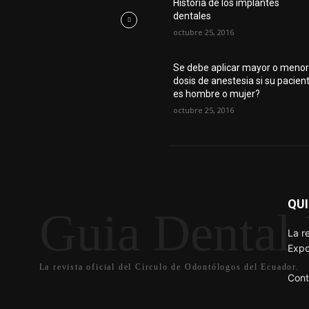
Historia de los implantes
dentales
octubre 25, 2016
Se debe aplicar mayor o meno
dosis de anestesia si su pacien
es hombre o mujer?
octubre 25, 2016
QU
Guia Dental 
La r
Expo
La revista oficial del Círculo de Odontólogos del Ecuador.
Cont