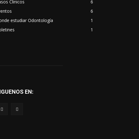
sos Clinicos
6
ventos
6
onde estudiar Odontología
1
letines
1
IGUENOS EN: