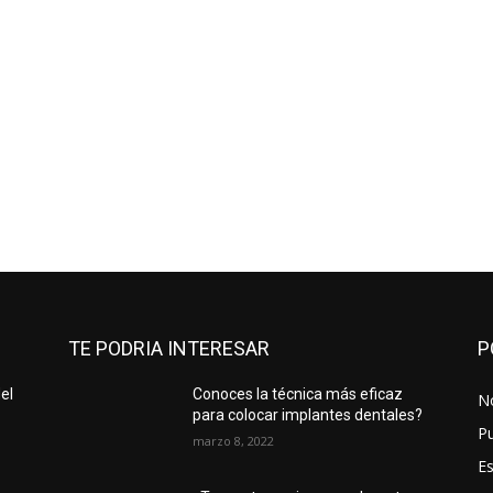
TE PODRIA INTERESAR
P
el
Conoces la técnica más eficaz
No
para colocar implantes dentales?
Pu
marzo 8, 2022
Es