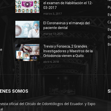
el examen de Habilitación el 12-
Pu
03-2017
marzo 3, 2017
Es
Ca
El Coronavirus y el manejo del
paciente dental
E
marzo 13, 2020
D
Bo
r
Trevisi y Fonseca, 2 Grandes
te
Investigadores y Maestros de la
Ortodoncia vienen a Quito.
abril 4, 2018
IENES SOMOS
S
oriana
evista oficial del Círculo de Odontólogos del Ecuador. y Expo
al