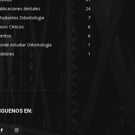
blicaciones dentales
24
tudiantes Odontologia
7
sos Clinicos
6
ventos
6
onde estudiar Odontología
1
letines
1
IGUENOS EN: