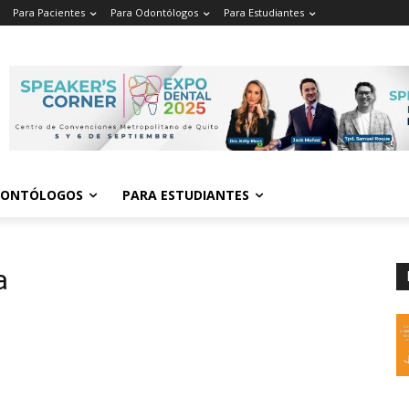
Para Pacientes
Para Odontólogos
Para Estudiantes
o
.
DONTÓLOGOS
PARA ESTUDIANTES
a