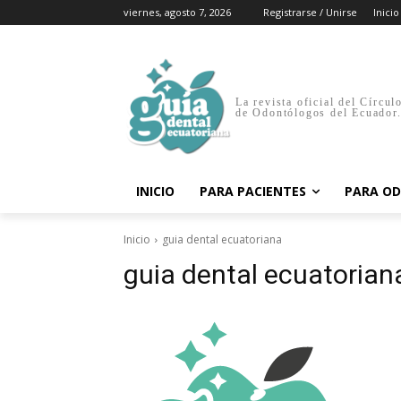
viernes, agosto 7, 2026
Registrarse / Unirse
Inicio
La revista oficial del Círcul
de Odontólogos del Ecuador
INICIO
PARA PACIENTES
PARA O
Inicio
guia dental ecuatoriana
guia dental ecuatorian