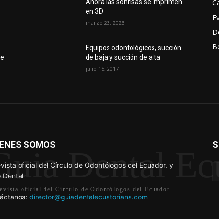
Ca
Ahora las sonrisas se imprimen
en 3D
E
marzo 23, 2023
D
Bo
r
Equipos odontológicos, succión
te
de baja y succión de alta
julio 15, 2017
IENES SOMOS
S
Guia Dental Ec
evista oficial del Círculo de Odontólogos del Ecuador. y
 Dental
revista oficial del Círculo de Odontólogos del Ecuador.
áctanos:
director@guiadentalecuatoriana.com