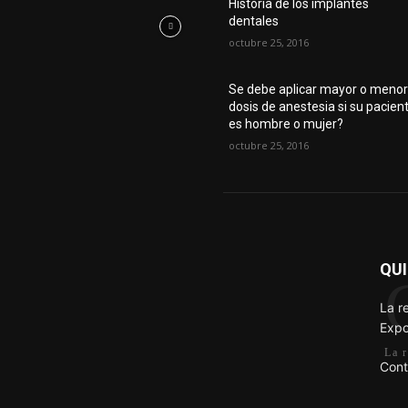
Historia de los implantes
dentales
octubre 25, 2016
Se debe aplicar mayor o meno
dosis de anestesia si su pacien
es hombre o mujer?
octubre 25, 2016
QU
La r
Expo
La 
Cont