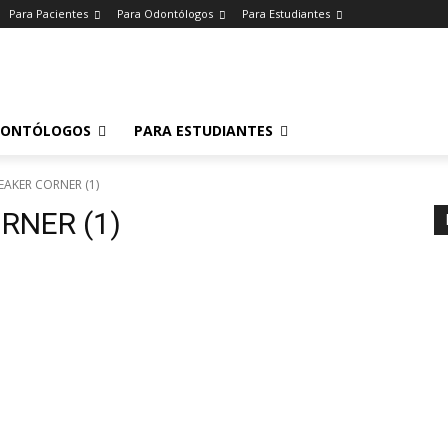
Para Pacientes
Para Odontólogos
Para Estudiantes
o
.
DONTÓLOGOS
PARA ESTUDIANTES
EAKER CORNER (1)
RNER (1)