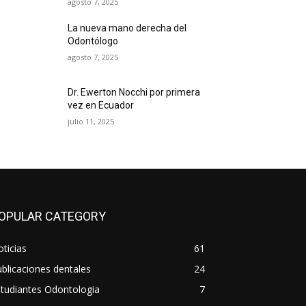
agosto 7, 2025
La nueva mano derecha del
Odontólogo
agosto 7, 2025
Dr. Ewerton Nocchi por primera
vez en Ecuador
julio 11, 2025
OPULAR CATEGORY
ticias
61
blicaciones dentales
24
tudiantes Odontologia
7