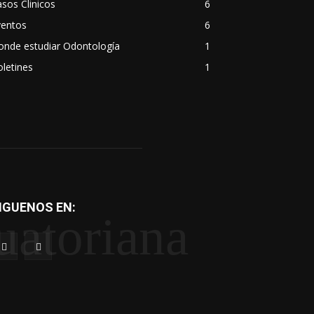
sos Clinicos
6
ventos
6
onde estudiar Odontología
1
letines
1
IGUENOS EN:
uatoriana