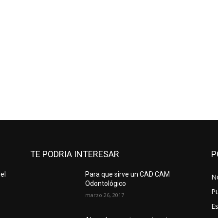
TE PODRIA INTERESAR
P
el
Para que sirve un CAD CAM
No
Odontológico
Pu
marzo 26, 2017
Es