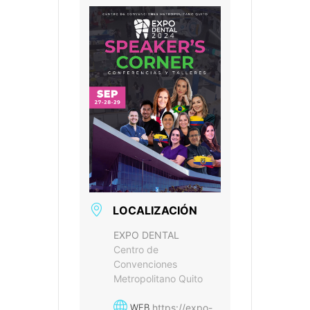
LOCALIZACIÓN
EXPO DENTAL
Centro de
Convenciones
Metropolitano Quito
https://expo-
WEB