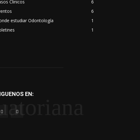
sos Clinicos
6
ventos
6
onde estudiar Odontología
1
letines
1
IGUENOS EN:
uatoriana