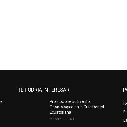
TE PODRIA INTERESAR
P
el
Promocione su Evento
No
Odontológico en la Guía Dental
Pu
Ecuatoriana
febrero 13, 2021
Es