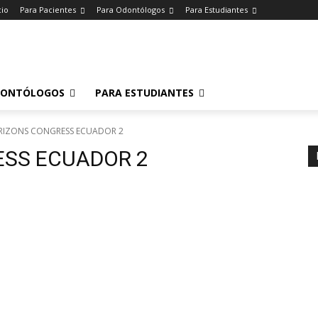
cio
Para Pacientes
Para Odontólogos
Para Estudiantes
o
.
DONTÓLOGOS
PARA ESTUDIANTES
RIZONS CONGRESS ECUADOR 2
ESS ECUADOR 2