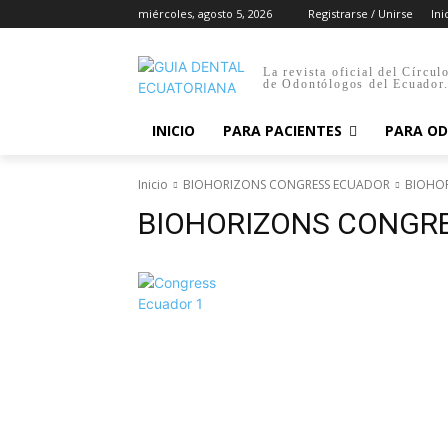
miércoles, agosto 5, 2026
Registrarse / Unirse
Ini
La revista oficial del Círcul
de Odontólogos del Ecuador
INICIO
PARA PACIENTES
PARA O
Inicio
BIOHORIZONS CONGRESS ECUADOR
BIOHO
BIOHORIZONS CONGR