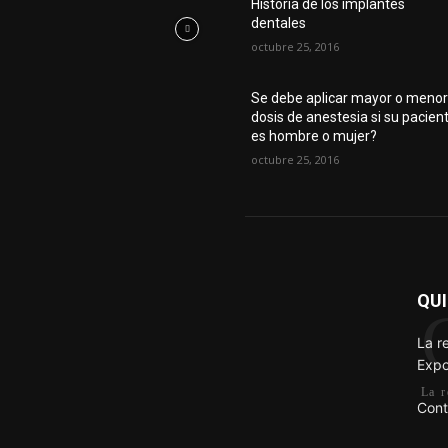
Historia de los implantes
dentales
octubre 25, 2016
Se debe aplicar mayor o meno
dosis de anestesia si su pacien
es hombre o mujer?
octubre 25, 2016
QU
La r
Expo
La r
Cont