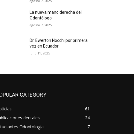
agosto 7, 2025
La nueva mano derecha del
Odontólogo
agosto 7, 2025
Dr. Ewerton Nocchi por primera
vez en Ecuador
julio 11, 2025
OPULAR CATEGORY
ticias
61
blicaciones dentales
24
tudiantes Odontologia
7