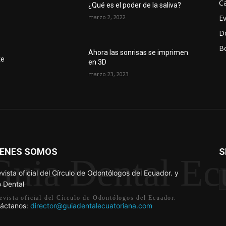
Ca
¿Qué es el poder de la saliva?
marzo 2, 2022
E
D
Bo
r
Ahora las sonrisas se imprimen
te
en 3D
marzo 23, 2023
IENES SOMOS
S
Guia Dental Ec
evista oficial del Círculo de Odontólogos del Ecuador. y
 Dental
evista oficial del Círculo de Odontólogos del Ecuador.
áctanos:
director@guiadentalecuatoriana.com