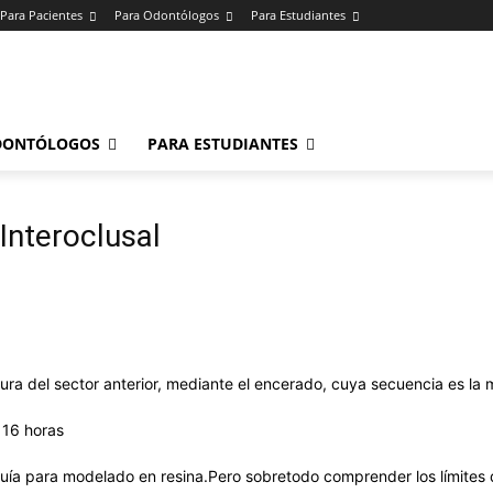
Para Pacientes
Para Odontólogos
Para Estudiantes
o
.
DONTÓLOGOS
PARA ESTUDIANTES
 Interoclusal
ra del sector anterior, mediante el encerado, cuya secuencia es la
 16 horas
uía para modelado en resina.Pero sobretodo comprender los límites d