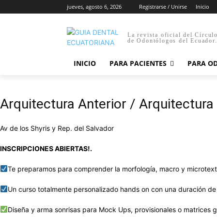
jueves, agosto 6, 2026
Registrarse / Unirse
Inicio
La revista oficial del Círcul
de Odontólogos del Ecuador
INICIO
PARA PACIENTES
PARA O
Arquitectura Anterior / Arquitectura
Av de los Shyris y Rep. del Salvador
INSCRIPCIONES ABIERTAS!.
Te preparamos para comprender la morfología, macro y microtextu
Un curso totalmente personalizado hands on con una duración de
Diseña y arma sonrisas para Mock Ups, provisionales o matrices g