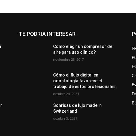
TE PODRIA INTERESAR
P
a
Como elegir un compresor de
No
aire para uso clínico?
Pu
noviembre 28, 2017
E
Ca
Cómo el flujo digital en
odontología favorece el
E
trabajo de estos profesionales.
D
octubre 24, 2023
Bo
or
Sonrisas de lujo made in
Switzerland
octubre 5, 2021