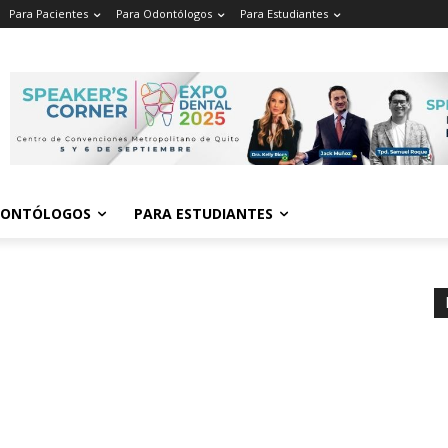
Para Pacientes
Para Odontólogos
Para Estudiantes
o
.
DONTÓLOGOS
PARA ESTUDIANTES