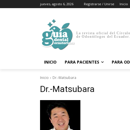
jueves, agosto 6, 2026
Registrarse / Unirse
Inicio
La revista oficial del Círcul
de Odontólogos del Ecuador
INICIO
PARA PACIENTES
PARA O
Inicio
Dr.-Matsubara
Dr.-Matsubara