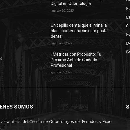
Digital en Odontología
Pu
marzo 30, 2023
Es
Ca
Un cepillo dental que elimina la
placa bacteriana sin usar pasta
E
dental
D
marzo 2, 2022
Bo
r
«Métricas con Propósito: Tu
te
Próximo Acto de Cuidado
Profesional
agosto 7, 2025
IENES SOMOS
S
oriana
evista oficial del Círculo de Odontólogos del Ecuador. y Expo
al