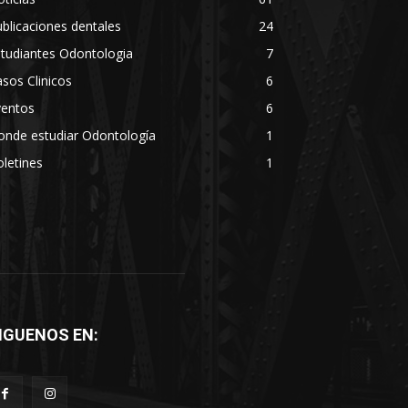
blicaciones dentales
24
tudiantes Odontologia
7
sos Clinicos
6
ventos
6
onde estudiar Odontología
1
letines
1
IGUENOS EN: