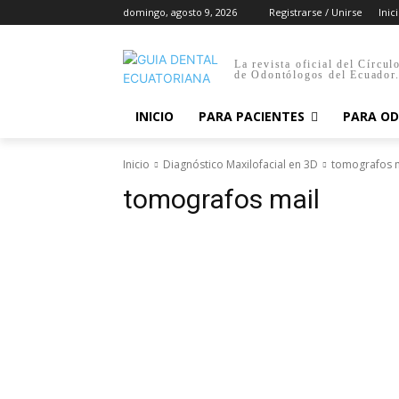
domingo, agosto 9, 2026
Registrarse / Unirse
Inic
La revista oficial del Círcul
de Odontólogos del Ecuador
INICIO
PARA PACIENTES
PARA O
Inicio
Diagnóstico Maxilofacial en 3D
tomografos m
tomografos mail