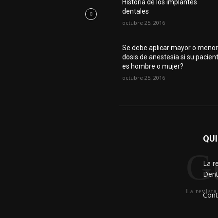
Historia de los implantes
dentales
octubre 25, 2016
Se debe aplicar mayor o meno
dosis de anestesia si su pacien
es hombre o mujer?
octubre 25, 2016
QU
Gu
La r
Dent
La revista
Cont