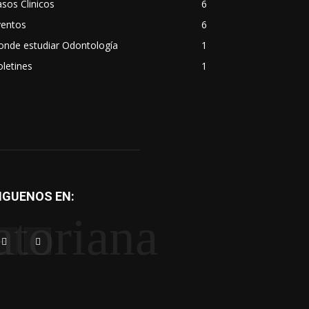
sos Clinicos
6
ventos
6
onde estudiar Odontología
1
letines
1
IGUENOS EN:
atoriana