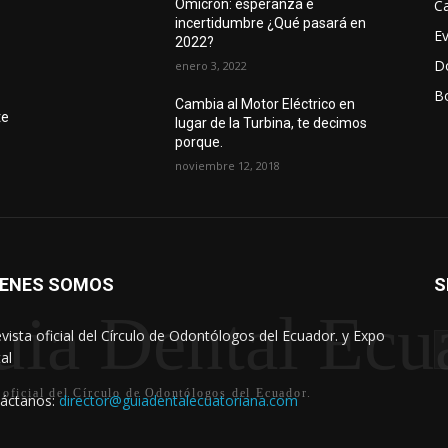
Ca
Ómicron: esperanza e
incertidumbre ¿Qué pasará en
E
2022?
D
enero 3, 2022
Bo
r
Cambia al Motor Eléctrico en
te
lugar de la Turbina, te decimos
porque.
noviembre 12, 2018
IENES SOMOS
S
ia Dental Ecu
evista oficial del Círculo de Odontólogos del Ecuador. y Expo
al
 oficial del Círculo de Odontólogos del Ecuador.
áctanos:
director@guiadentalecuatoriana.com