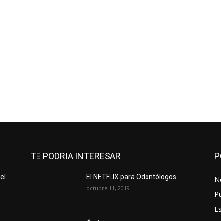
TE PODRIA INTERESAR
P
el
El NETFLIX para Odontólogos
No
octubre 11, 2019
Pu
Es