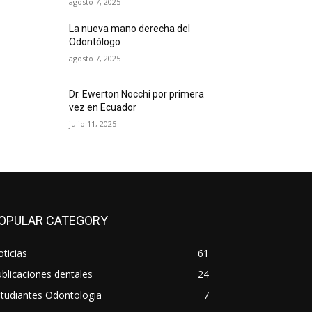
agosto 7, 2025
La nueva mano derecha del
Odontólogo
agosto 7, 2025
Dr. Ewerton Nocchi por primera
vez en Ecuador
julio 11, 2025
OPULAR CATEGORY
ticias
61
blicaciones dentales
24
tudiantes Odontologia
7