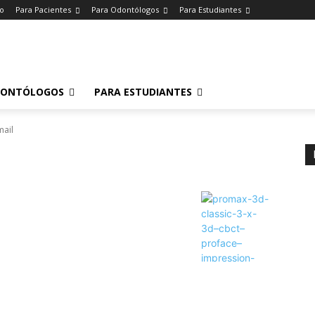
io
Para Pacientes
Para Odontólogos
Para Estudiantes
o
.
DONTÓLOGOS
PARA ESTUDIANTES
ail