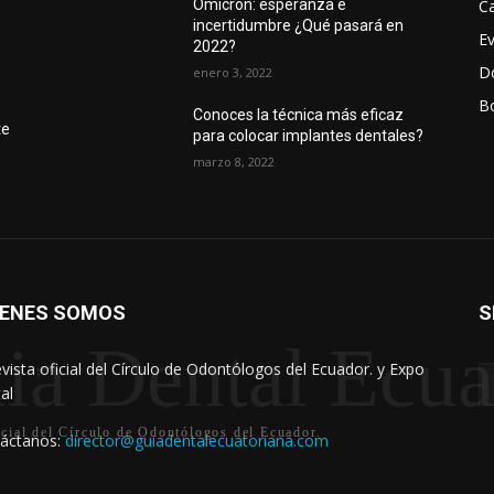
Ca
Ómicron: esperanza e
incertidumbre ¿Qué pasará en
E
2022?
D
enero 3, 2022
Bo
r
Conoces la técnica más eficaz
te
para colocar implantes dentales?
marzo 8, 2022
IENES SOMOS
S
ia Dental Ecua
evista oficial del Círculo de Odontólogos del Ecuador. y Expo
al
icial del Círculo de Odontólogos del Ecuador.
áctanos:
director@guiadentalecuatoriana.com