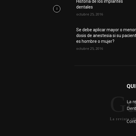
Historia de los implantes
dentales
octubre 25, 2016
Se debe aplicar mayor o meno
dosis de anestesia si su pacien
es hombre o mujer?
octubre 25, 2016
QU
Gu
La r
Dent
La revista of
Cont