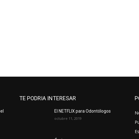
TE PODRIA INTERESAR
P
el
El NETFLIX para Odontólogos
No
octubre 11, 2019
Pu
Es