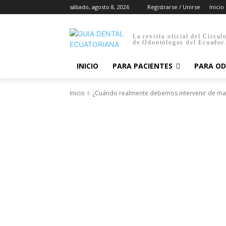
sábado, agosto 8, 2026
Registrarse / Unirse
Inicio
La revista oficial del Círcul
de Odontólogos del Ecuador
INICIO
PARA PACIENTES
PARA O
Inicio
¿Cuándo realmente debemos intervenir de mane