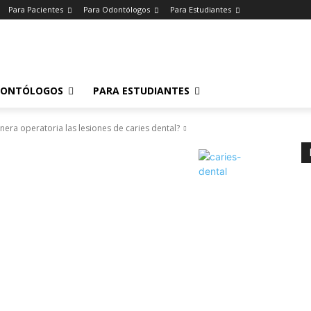
Para Pacientes
Para Odontólogos
Para Estudiantes
o
.
DONTÓLOGOS
PARA ESTUDIANTES
ra operatoria las lesiones de caries dental?