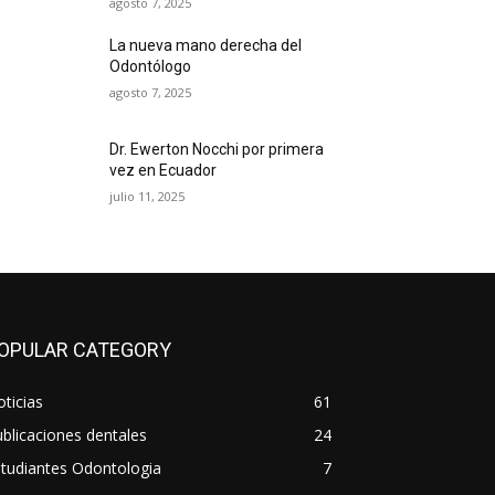
agosto 7, 2025
La nueva mano derecha del
Odontólogo
agosto 7, 2025
Dr. Ewerton Nocchi por primera
vez en Ecuador
julio 11, 2025
OPULAR CATEGORY
ticias
61
blicaciones dentales
24
tudiantes Odontologia
7