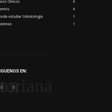
sos Clinicos
6
ventos
6
onde estudiar Odontología
1
letines
1
IGUENOS EN:
toriana