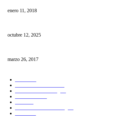
Que puedes lograr con un equipo de Rayos X Digital?… Pues mucho más q
enero 11, 2018
Dr. Tintin dictará Masterclass exclusiva de Carillas Estratificadas en Resi
octubre 12, 2025
Porque debo tener un Radiovisiografo en la consulta
marzo 26, 2017
POPULAR CATEGORY
Noticias
61
Publicaciones dentales
24
Estudiantes Odontologia
7
Casos Clinicos
6
Eventos
6
Donde estudiar Odontología
1
Boletines
1