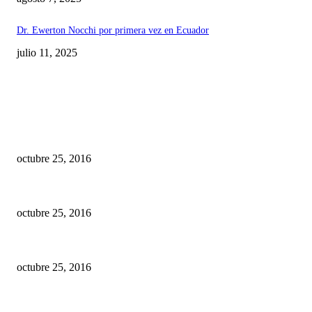
Dr. Ewerton Nocchi por primera vez en Ecuador
julio 11, 2025
EDITOR PICKS
10 Facultades de Odontología del Ecuador fueron acreditadas
octubre 25, 2016
Historia de los implantes dentales
octubre 25, 2016
Se debe aplicar mayor o menor dosis de anestesia si su paciente es hombre
octubre 25, 2016
TE PODRIA INTERESAR