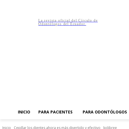
La revista oficial del Círculo de
Odontólogos del Ecuador.
INICIO
PARA PACIENTES
PARA ODONTÓLOGOS
Inicio
Cepillar los dientes ahora es más divertido y efectivo
kolibree