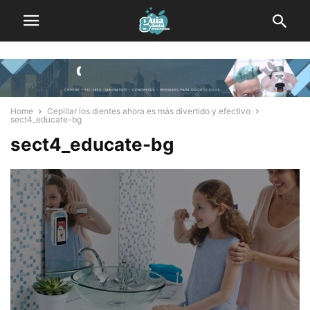
Home
Cepillar los dientes ahora es más divertido y efectivo
sect4_educate-bg
sect4_educate-bg