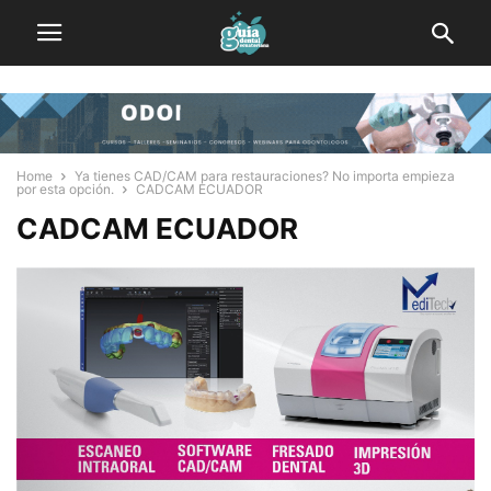
Home
Ya tienes CAD/CAM para restauraciones? No importa empieza
por esta opción.
CADCAM ECUADOR
CADCAM ECUADOR