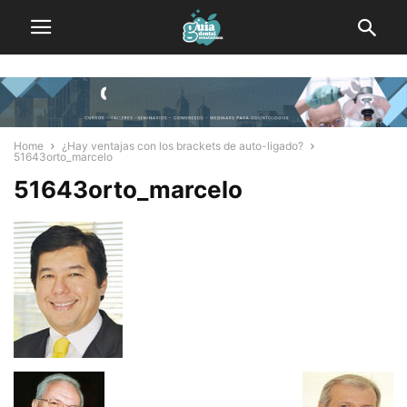
Home
¿Hay ventajas con los brackets de auto-ligado?
51643orto_marcelo
51643orto_marcelo