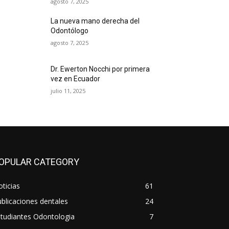
agosto 7, 2025
La nueva mano derecha del
Odontólogo
agosto 7, 2025
Dr. Ewerton Nocchi por primera
vez en Ecuador
julio 11, 2025
OPULAR CATEGORY
ticias
61
blicaciones dentales
24
tudiantes Odontologia
7