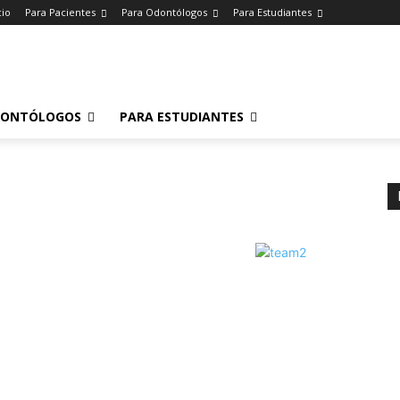
cio
Para Pacientes
Para Odontólogos
Para Estudiantes
o
.
DONTÓLOGOS
PARA ESTUDIANTES