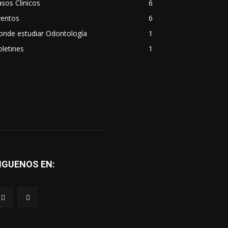
sos Clinicos
6
ventos
6
onde estudiar Odontología
1
letines
1
IGUENOS EN:
a