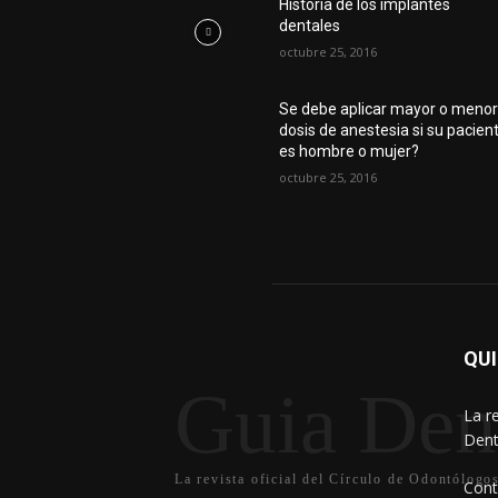
Historia de los implantes
dentales
octubre 25, 2016
Se debe aplicar mayor o meno
dosis de anestesia si su pacien
es hombre o mujer?
octubre 25, 2016
QU
Guia Dent
La r
Dent
La revista oficial del Círculo de Odontólogo
Cont