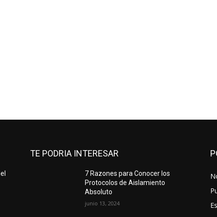
TE PODRIA INTERESAR
P
el
7 Razones para Conocer los
No
Protocolos de Aislamiento
Pu
Absoluto
junio 13, 2024
Es