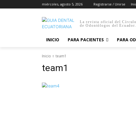
miércoles, agosto 5, 2026
Registrarse / Unirse
Ini
La revista oficial del Círcul
de Odontólogos del Ecuador
INICIO
PARA PACIENTES
PARA O
Inicio
team1
team1