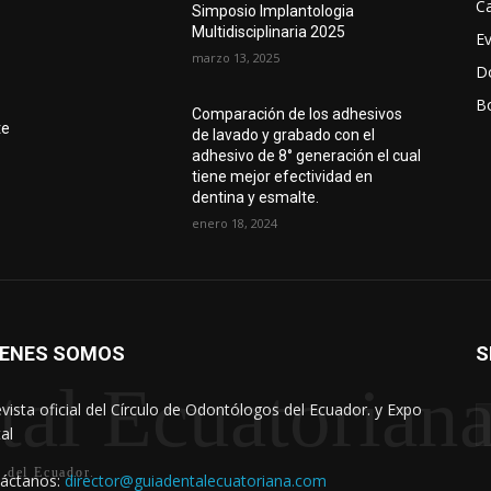
Ca
Simposio Implantologia
Multidisciplinaria 2025
E
marzo 13, 2025
D
Bo
r
Comparación de los adhesivos
te
de lavado y grabado con el
adhesivo de 8° generación el cual
tiene mejor efectividad en
dentina y esmalte.
enero 18, 2024
IENES SOMOS
S
al Ecuatorian
evista oficial del Círculo de Odontólogos del Ecuador. y Expo
al
s del Ecuador.
áctanos:
director@guiadentalecuatoriana.com