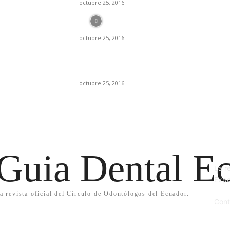
octubre 25, 2016
Historia de los implantes dentales
octubre 25, 2016
Se debe aplicar mayor o menor dosis de
anestesia si su paciente es hombre o mujer?
octubre 25, 2016
QU
Guia Dental Ec
La r
Expo
a revista oficial del Círculo de Odontólogos del Ecuador.
Cont