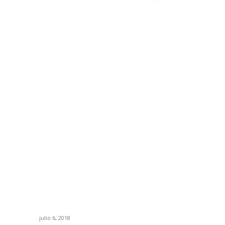
TE PODRIA INTERESAR
P
La mala praxis dental
No
julio 6, 2018
Pu