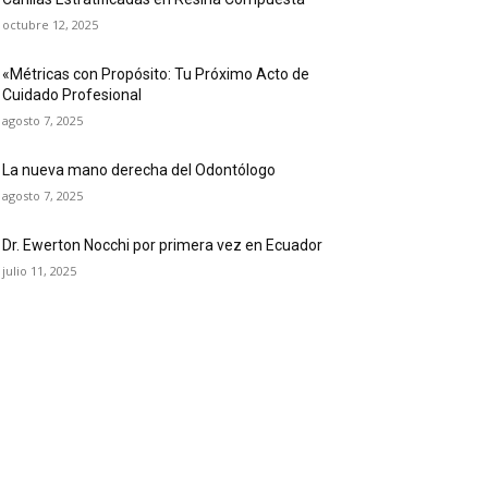
octubre 12, 2025
«Métricas con Propósito: Tu Próximo Acto de
Cuidado Profesional
agosto 7, 2025
La nueva mano derecha del Odontólogo
agosto 7, 2025
Dr. Ewerton Nocchi por primera vez en Ecuador
julio 11, 2025
OPULAR CATEGORY
ticias
61
blicaciones dentales
24