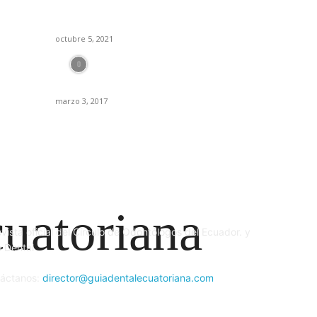
Es
Sonrisas de lujo made in Switzerland
octubre 5, 2021
Ca
E
Médicos y Odontólogos rendirán el examen de
D
Habilitación el 12-03-2017
marzo 3, 2017
Bo
IENES SOMOS
S
uatoriana
evista oficial del Círculo de Odontólogos del Ecuador. y
 Dental
áctanos:
director@guiadentalecuatoriana.com