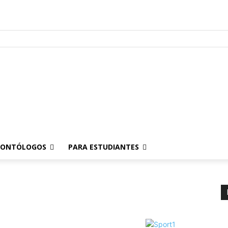
Para Pacientes
Para Odontólogos
Para Estudiantes
o
.
DONTÓLOGOS
PARA ESTUDIANTES