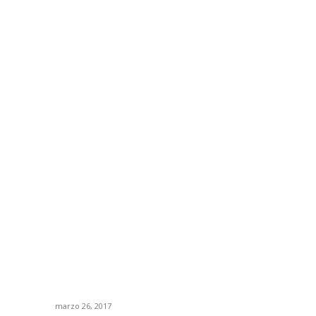
TE PODRIA INTERESAR
P
Para que sirve un CAD CAM Odontológico
No
marzo 26, 2017
Pu