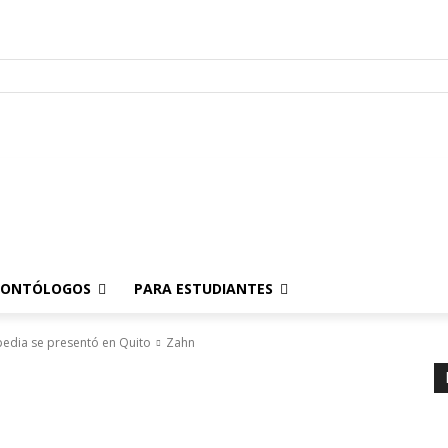
Para Pacientes
Para Odontólogos
Para Estudiantes
o
.
DONTÓLOGOS
PARA ESTUDIANTES
edia se presentó en Quito
Zahn