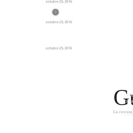
octubre 25, 2016
Historia de los implantes dentales
octubre 25, 2016
Se debe aplicar mayor o menor dosis de
anestesia si su paciente es hombre o mujer?
octubre 25, 2016
QU
Gu
La r
Dent
La revista
Cont