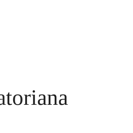
tudiantes Odontologia
7
sos Clinicos
6
ventos
6
onde estudiar Odontología
1
letines
1
IGUENOS EN:
atoriana