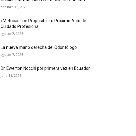
octubre 12, 2025
«Métricas con Propósito: Tu Próximo Acto de
Cuidado Profesional
agosto 7, 2025
La nueva mano derecha del Odontólogo
agosto 7, 2025
Dr. Ewerton Nocchi por primera vez en Ecuador
julio 11, 2025
OPULAR CATEGORY
ticias
61
blicaciones dentales
24