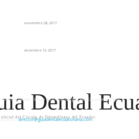
Es
Como elegir un compresor de aire para uso
clínico?
Ca
noviembre 28, 2017
E
D
¿Cuándo realmente debemos intervenir de
manera operatoria las lesiones de caries dental?
Bo
diciembre 13, 2017
IENES SOMOS
S
ia Dental Ecu
evista oficial del Círculo de Odontólogos del Ecuador. y Expo
al
 oficial del Círculo de Odontólogos del Ecuador.
áctanos:
director@guiadentalecuatoriana.com