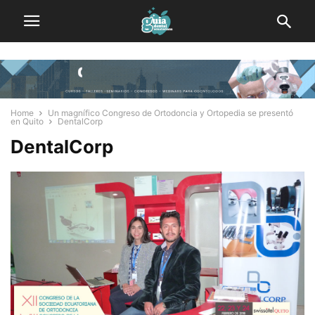
Home
Un magnífico Congreso de Ortodoncia y Ortopedia se presentó
en Quito
DentalCorp
DentalCorp