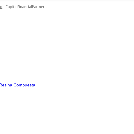
to
CapitalFinancialPartners
en Resina Compuesta