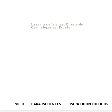
La revista oficial del Círculo de
Odontólogos del Ecuador.
INICIO
PARA PACIENTES
PARA ODONTÓLOGOS