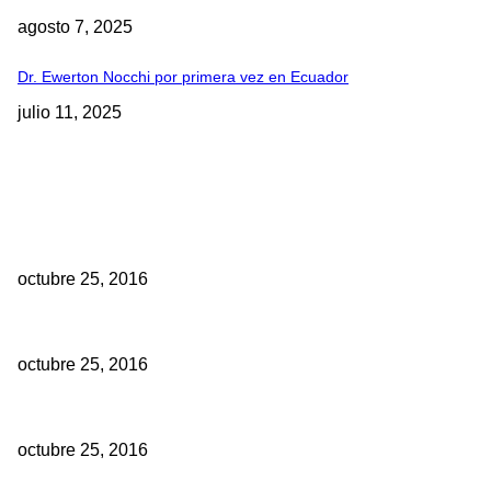
agosto 7, 2025
Dr. Ewerton Nocchi por primera vez en Ecuador
julio 11, 2025
EDITOR PICKS
10 Facultades de Odontología del Ecuador fueron acreditadas
octubre 25, 2016
Historia de los implantes dentales
octubre 25, 2016
Se debe aplicar mayor o menor dosis de anestesia si su paciente 
octubre 25, 2016
TE PODRIA INTERESAR