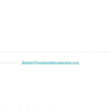
QUIENES SOMOS
La revista oficial del Círculo de Odontólogos del Ecuador. y Expo Denta
Contáctanos:
director@guiadentalecuatoriana.com
SIGUENOS EN: