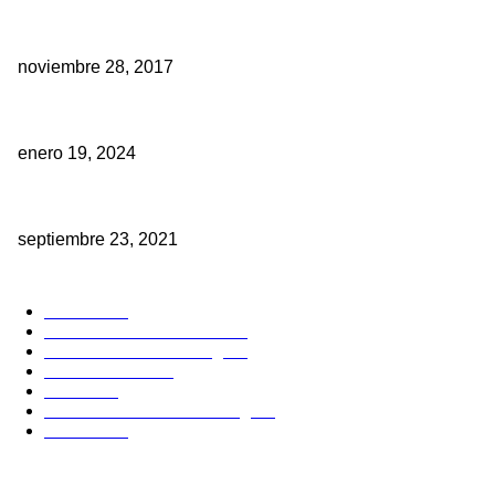
Como elegir un compresor de aire para uso clínico?
noviembre 28, 2017
Expo Dental 2024: Descubre las últimas novedades en odontología
enero 19, 2024
Ya tienes CAD/CAM para restauraciones? No importa empieza por e
septiembre 23, 2021
POPULAR CATEGORY
Noticias
61
Publicaciones dentales
24
Estudiantes Odontologia
7
Casos Clinicos
6
Eventos
6
Donde estudiar Odontología
1
Boletines
1