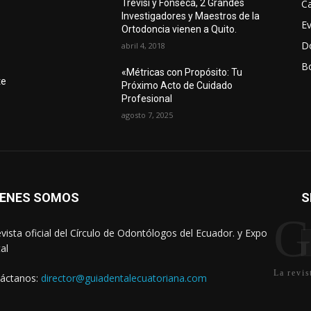
Ca
Trevisi y Fonseca, 2 Grandes
Investigadores y Maestros de la
E
Ortodoncia vienen a Quito.
D
abril 4, 2018
Bo
r
«Métricas con Propósito: Tu
te
Próximo Acto de Cuidado
Profesional
agosto 7, 2025
IENES SOMOS
S
G
evista oficial del Círculo de Odontólogos del Ecuador. y Expo
al
La revis
áctanos:
director@guiadentalecuatoriana.com