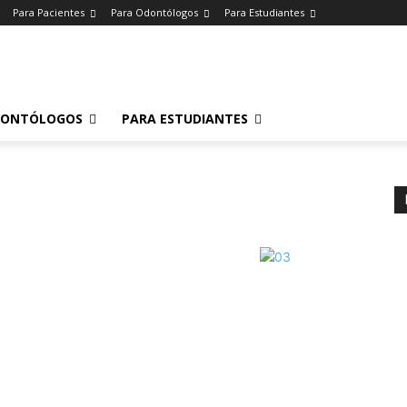
Para Pacientes
Para Odontólogos
Para Estudiantes
o
.
DONTÓLOGOS
PARA ESTUDIANTES