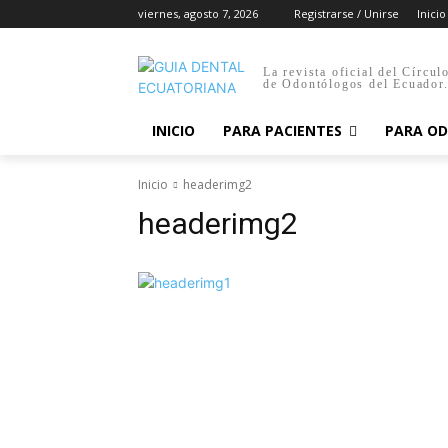
viernes, agosto 7, 2026
Registrarse / Unirse
Inicio
La revista oficial del Círcul
de Odontólogos del Ecuador
INICIO
PARA PACIENTES
PARA O
Inicio
headerimg2
headerimg2