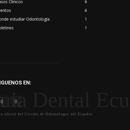
sos Clinicos
6
ventos
6
onde estudiar Odontología
1
letines
1
IGUENOS EN:
uia Dental Ecu
ta oficial del Círculo de Odontólogos del Ecuador.