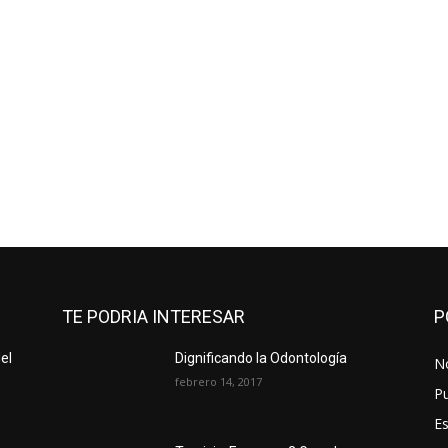
TE PODRIA INTERESAR
P
el
Dignificando la Odontología
No
febrero 14, 2017
Pu
Es