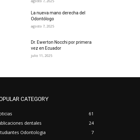
agosto 7, 2025
La nueva mano derecha del
Odontólogo
agosto 7, 2025
Dr. Ewerton Nocchi por primera
vez en Ecuador
julio 11, 2025
OPULAR CATEGORY
ticias
61
blicaciones dentales
24
tudiantes Odontologia
7