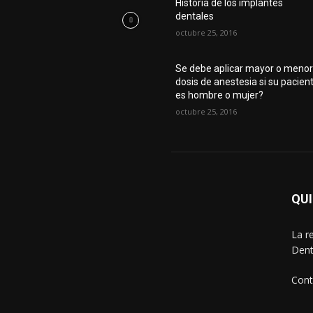
Historia de los implantes
dentales
octubre 25, 2016
Se debe aplicar mayor o meno
dosis de anestesia si su pacien
es hombre o mujer?
octubre 25, 2016
QU
La r
Dent
Cont