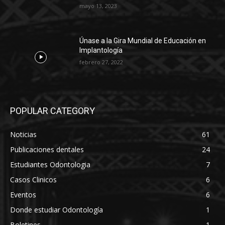
mayo 13, 2023
Únase a la Gira Mundial de Educación en
Implantología
febrero 27, 2022
POPULAR CATEGORY
Noticias
61
Publicaciones dentales
24
Estudiantes Odontologia
7
Casos Clinicos
6
Eventos
6
Donde estudiar Odontología
1
Boletines
1