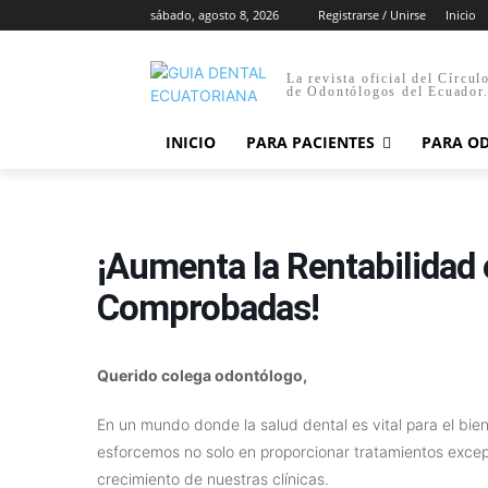
sábado, agosto 8, 2026
Registrarse / Unirse
Inicio
La revista oficial del Círcul
de Odontólogos del Ecuador
INICIO
PARA PACIENTES
PARA O
¡Aumenta la Rentabilidad 
Comprobadas!
Querido colega odontólogo,
En un mundo donde la salud dental es vital para el bie
esforcemos no solo en proporcionar tratamientos excepc
crecimiento de nuestras clínicas.