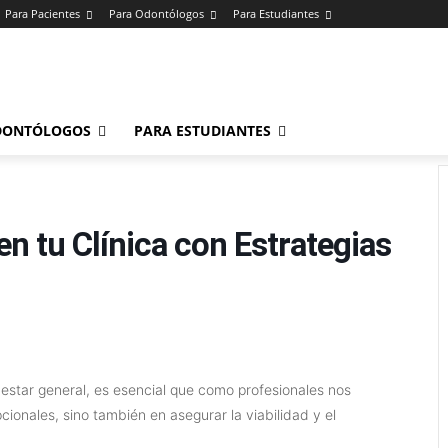
Para Pacientes
Para Odontólogos
Para Estudiantes
o
.
DONTÓLOGOS
PARA ESTUDIANTES
en tu Clínica con Estrategias
nestar general, es esencial que como profesionales nos
ionales, sino también en asegurar la viabilidad y el