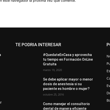
 en este navegador la próxima vez que comente.
TE PODRIA INTERESAR
P
a
#QuedateEnCasa y aprovecha
No
tu tiempo en Formación OnLine
Pu
Gratuita
marzo 19, 2020
E
Ca
Se debe aplicar mayor o menor
dosis de anestesia si su
E
paciente es hombre o mujer?
D
octubre 25, 2016
Bo
or
Como manejar el consultorio
dental de manera eficiente