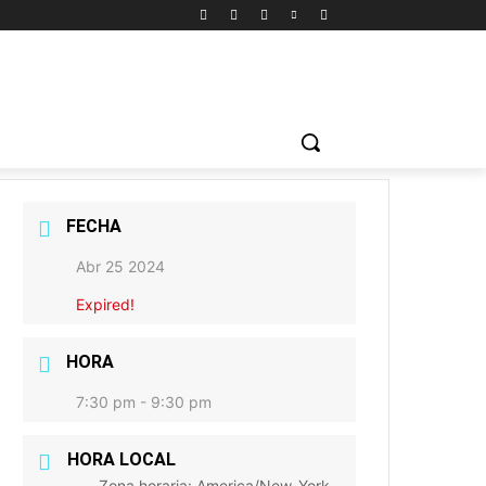
FECHA
Abr 25 2024
Expired!
HORA
7:30 pm - 9:30 pm
HORA LOCAL
Zona horaria:
America/New_York