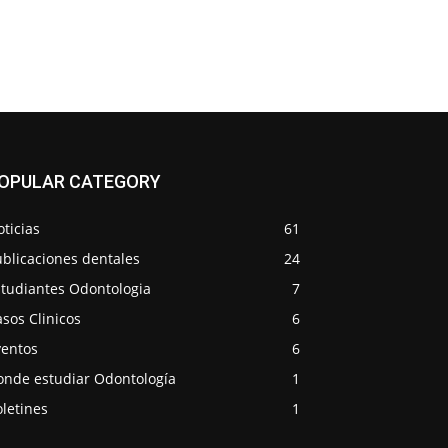
OPULAR CATEGORY
ticias
61
blicaciones dentales
24
studiantes Odontologia
7
sos Clinicos
6
ventos
6
onde estudiar Odontología
1
letines
1