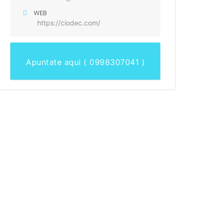
WEB
https://ciodec.com/
Apuntate aqui ( 0998307041 )