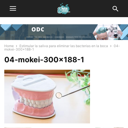
Home
Estimular la saliva para eliminar las bacterias en la boca
04-
mokei-300x188-1
04-mokei-300×188-1