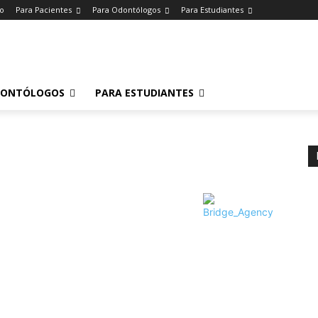
io
Para Pacientes
Para Odontólogos
Para Estudiantes
o
.
DONTÓLOGOS
PARA ESTUDIANTES