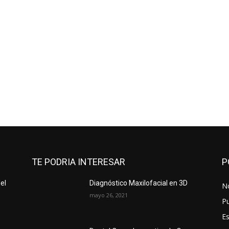
TE PODRIA INTERESAR
P
el
Diagnóstico Maxilofacial en 3D
No
mayo 26, 2021
Pu
Es