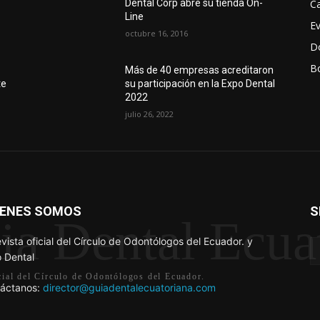
Ca
Dental Corp abre su tienda On-
Line
E
octubre 16, 2016
D
Bo
r
Más de 40 empresas acreditaron
te
su participación en la Expo Dental
2022
julio 26, 2022
IENES SOMOS
S
ia Dental Ecua
evista oficial del Círculo de Odontólogos del Ecuador. y
 Dental
icial del Círculo de Odontólogos del Ecuador.
áctanos:
director@guiadentalecuatoriana.com