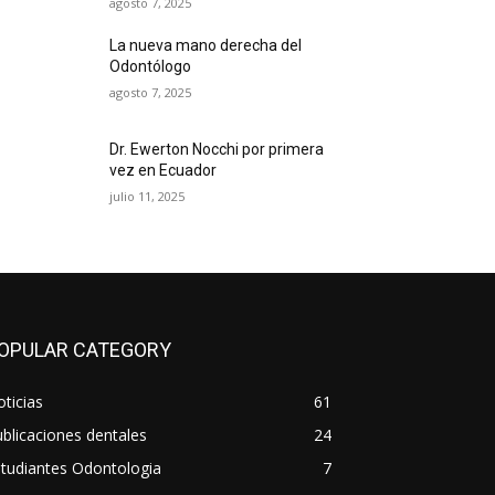
agosto 7, 2025
La nueva mano derecha del
Odontólogo
agosto 7, 2025
Dr. Ewerton Nocchi por primera
vez en Ecuador
julio 11, 2025
OPULAR CATEGORY
ticias
61
blicaciones dentales
24
tudiantes Odontologia
7