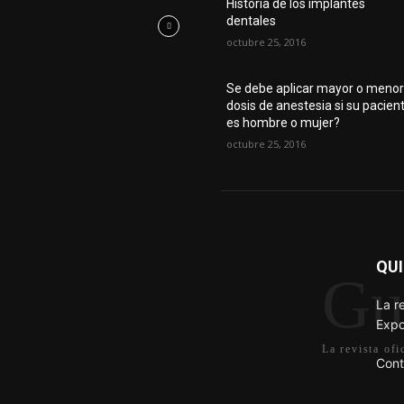
Historia de los implantes
dentales
octubre 25, 2016
Se debe aplicar mayor o meno
dosis de anestesia si su pacien
es hombre o mujer?
octubre 25, 2016
QU
Gu
La r
Expo
La revista of
Cont