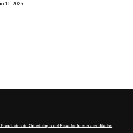
lio 11, 2025
 Facultades de Odontología del Ecuador fueron acreditadas