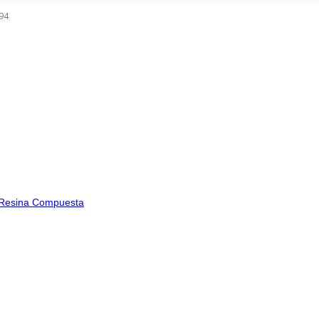
94
en Resina Compuesta