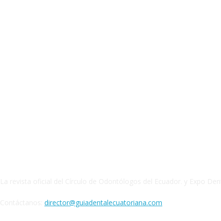
QUIENES SOMOS
La revista oficial del Círculo de Odontólogos del Ecuador. y Expo Den
Contáctanos:
director@guiadentalecuatoriana.com
SIGUENOS EN: