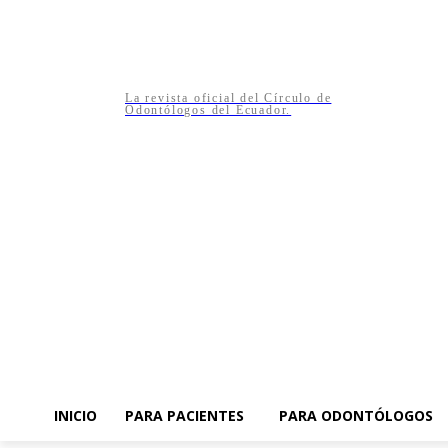
La revista oficial del Círculo de
Odontólogos del Ecuador.
INICIO
PARA PACIENTES
PARA ODONTÓLOGOS