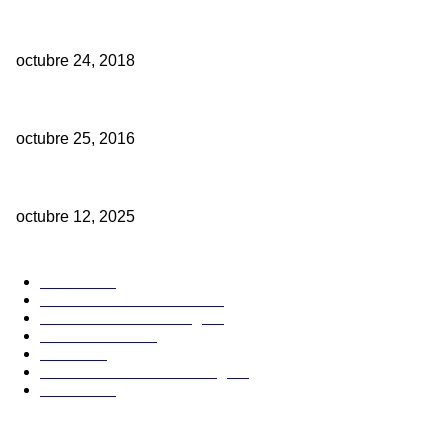
Gran éxito del I Congreso en Rehabilitación Oral celebrado en Cue
octubre 24, 2018
10 Facultades de Odontología del Ecuador fueron acreditadas
octubre 25, 2016
Dr. Tintin dictará Masterclass exclusiva de Carillas Estratificadas 
octubre 12, 2025
POPULAR CATEGORY
Noticias
61
Publicaciones dentales
24
Estudiantes Odontologia
7
Casos Clinicos
6
Eventos
6
Donde estudiar Odontología
1
Boletines
1