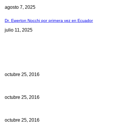
agosto 7, 2025
Dr. Ewerton Nocchi por primera vez en Ecuador
julio 11, 2025
EDITOR PICKS
10 Facultades de Odontología del Ecuador fueron acreditadas
octubre 25, 2016
Historia de los implantes dentales
octubre 25, 2016
Se debe aplicar mayor o menor dosis de anestesia si su paciente 
octubre 25, 2016
TE PODRIA INTERESAR