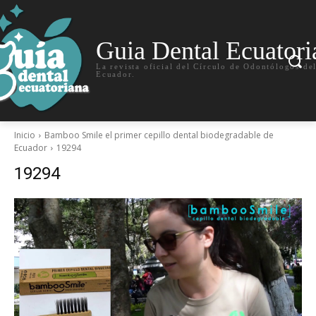
Guia Dental Ecuatori
La revista oficial del Círculo de Odontólogos de
Ecuador.
Inicio
Bamboo Smile el primer cepillo dental biodegradable de
Ecuador
19294
19294