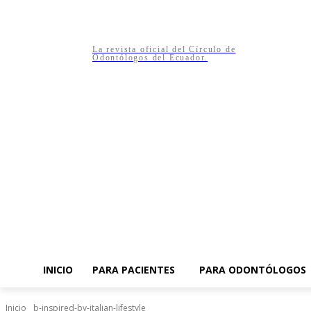
La revista oficial del Círculo de
Odontólogos del Ecuador.
INICIO
PARA PACIENTES
PARA ODONTÓLOGOS
Inicio
b-inspired-by-italian-lifestyle