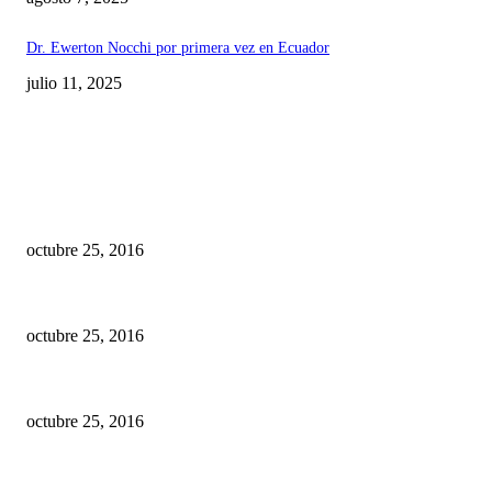
Dr. Ewerton Nocchi por primera vez en Ecuador
julio 11, 2025
EDITOR PICKS
10 Facultades de Odontología del Ecuador fueron acreditadas
octubre 25, 2016
Historia de los implantes dentales
octubre 25, 2016
Se debe aplicar mayor o menor dosis de anestesia si su paciente es hombre
octubre 25, 2016
TE PODRIA INTERESAR