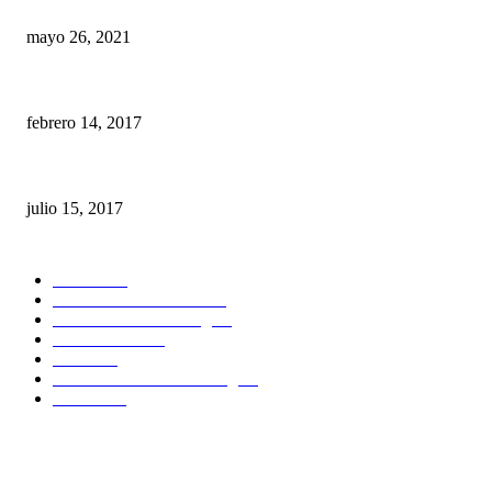
Diagnóstico Maxilofacial en 3D
mayo 26, 2021
Dignificando la Odontología
febrero 14, 2017
Equipos odontológicos, succión de baja y succión de alta
julio 15, 2017
POPULAR CATEGORY
Noticias
61
Publicaciones dentales
24
Estudiantes Odontologia
7
Casos Clinicos
6
Eventos
6
Donde estudiar Odontología
1
Boletines
1