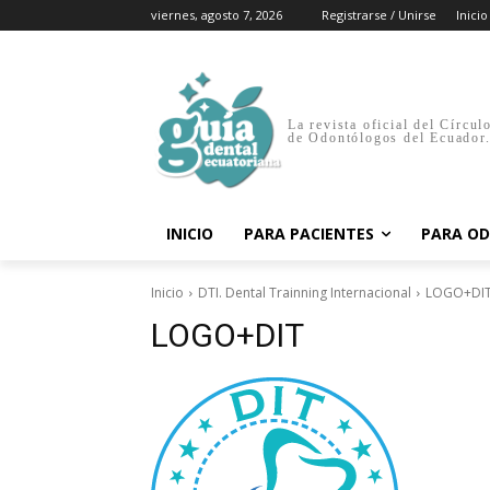
viernes, agosto 7, 2026
Registrarse / Unirse
Inicio
La revista oficial del Círcul
de Odontólogos del Ecuador
INICIO
PARA PACIENTES
PARA O
Inicio
DTI. Dental Trainning Internacional
LOGO+DI
LOGO+DIT