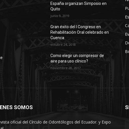
España organizan Simposio en
Pu
Quito
junio 9, 2019
Es
Ca
Gran éxito del I Congreso en
Rehabilitación Oral celebrado en
E
Cuenca
D
octubre 24, 2018
Bo
r
Como elegir un compresor de
te
aire para uso clínico?
noviembre 28, 2017
IENES SOMOS
S
oriana
evista oficial del Círculo de Odontólogos del Ecuador. y Expo
al