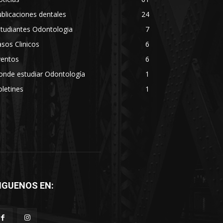
blicaciones dentales
24
tudiantes Odontologia
7
sos Clinicos
6
ventos
6
onde estudiar Odontología
1
letines
1
IGUENOS EN: