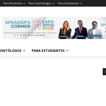
Para Pacientes
Para Odontólogos
Para Estudiantes
o
.
DONTÓLOGOS
PARA ESTUDIANTES
T