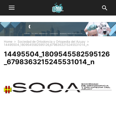
Home
Sociedad de Ortodoncia y Ortopedia del Azuay
14495504_1809545582595126_6798363215245531014_n
14495504_1809545582595126
_6798363215245531014_n