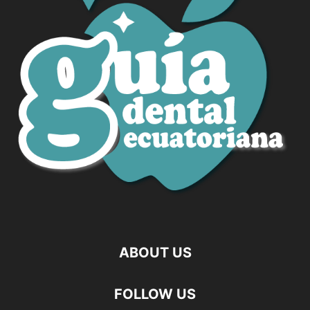
ABOUT US
FOLLOW US