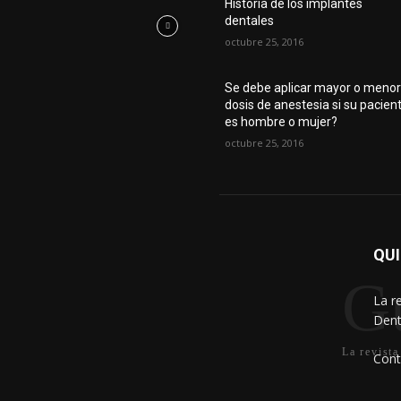
Historia de los implantes
dentales
octubre 25, 2016
Se debe aplicar mayor o meno
dosis de anestesia si su pacien
es hombre o mujer?
octubre 25, 2016
QU
Gu
La r
Dent
La revista
Cont