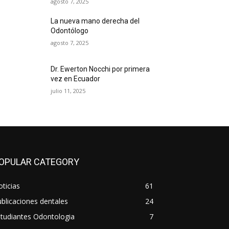
agosto 7, 2025
La nueva mano derecha del
Odontólogo
agosto 7, 2025
Dr. Ewerton Nocchi por primera
vez en Ecuador
julio 11, 2025
OPULAR CATEGORY
ticias
61
blicaciones dentales
24
tudiantes Odontologia
7