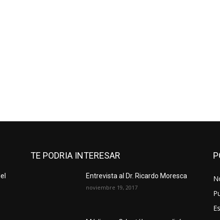
TE PODRIA INTERESAR
P
el
Entrevista al Dr. Ricardo Moresca
No
noviembre 19, 2017
Pu
Es