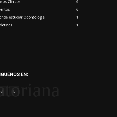
sos Clinicos
6
ventos
6
onde estudiar Odontología
1
letines
1
IGUENOS EN:
atoriana