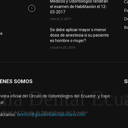
Ca
Médicos y Odontólogos rendirán
el examen de Habilitación el 12-
E
03-2017
D
marzo 3, 2017
Bo
r
Se debe aplicar mayor o menor
te
dosis de anestesia si su paciente
es hombre o mujer?
octubre 25, 2016
IENES SOMOS
S
ia Dental Ecu
evista oficial del Círculo de Odontólogos del Ecuador. y Expo
al
 oficial del Círculo de Odontólogos del Ecuador.
áctanos:
director@guiadentalecuatoriana.com