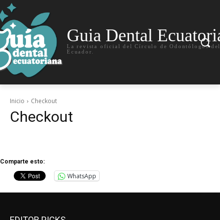
Guia Dental Ecuatori
La revista oficial del Círculo de Odontólogos de
Ecuador.
Inicio
Checkout
Checkout
Comparte esto:
WhatsApp
EDITOR PICKS