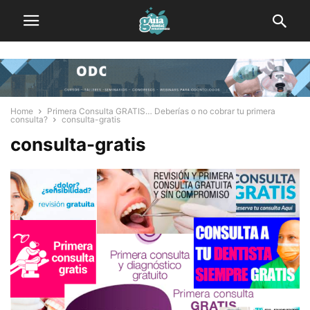
Home
Primera Consulta GRATIS… Deberías o no cobrar tu primera
consulta?
consulta-gratis
consulta-gratis