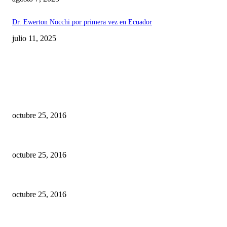
Dr. Ewerton Nocchi por primera vez en Ecuador
julio 11, 2025
EDITOR PICKS
10 Facultades de Odontología del Ecuador fueron acreditadas
octubre 25, 2016
Historia de los implantes dentales
octubre 25, 2016
Se debe aplicar mayor o menor dosis de anestesia si su paciente es hombre
octubre 25, 2016
TE PODRIA INTERESAR