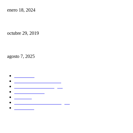
Comparación de los adhesivos de lavado y grabado con el adhesivo de 8° ge
enero 18, 2024
Primera Consulta GRATIS… Deberías o no cobrar tu primera consulta?
octubre 29, 2019
La nueva mano derecha del Odontólogo
agosto 7, 2025
POPULAR CATEGORY
Noticias
61
Publicaciones dentales
24
Estudiantes Odontologia
7
Casos Clinicos
6
Eventos
6
Donde estudiar Odontología
1
Boletines
1