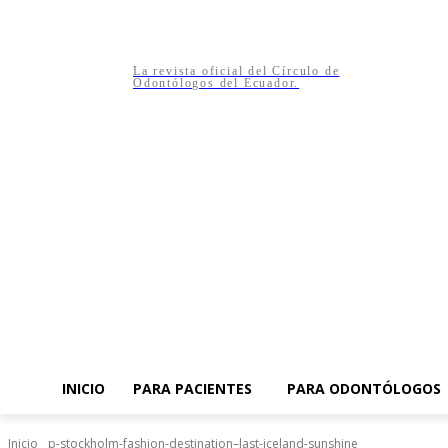
La revista oficial del Círculo de
Odontólogos del Ecuador.
INICIO
PARA PACIENTES
PARA ODONTÓLOGOS
Inicio
p-stockholm-fashion-destination–last-iceland-sunshine