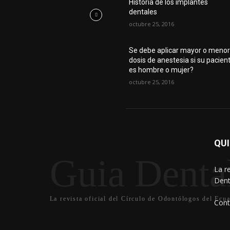
Historia de los implantes
dentales
octubre 25, 2016
Se debe aplicar mayor o meno
dosis de anestesia si su pacien
es hombre o mujer?
octubre 25, 2016
QU
Guia Denta
La r
Dent
La revista oficial del Círculo de Odontólogos del Ecua
Cont