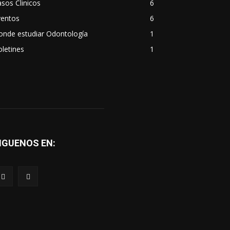
sos Clinicos
6
ventos
6
onde estudiar Odontología
1
letines
1
IGUENOS EN: