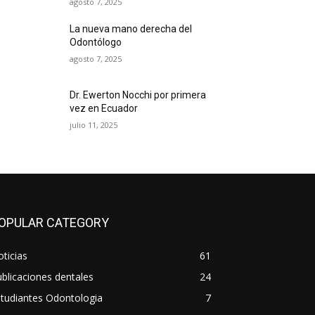
agosto 7, 2025
La nueva mano derecha del
Odontólogo
agosto 7, 2025
Dr. Ewerton Nocchi por primera
vez en Ecuador
julio 11, 2025
OPULAR CATEGORY
ticias
61
blicaciones dentales
24
tudiantes Odontologia
7