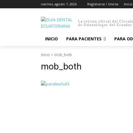
viernes, agosto 7, 2026
Registrarse / Unirse
Inicio
La revista oficial del Círcul
de Odontólogos del Ecuador
INICIO
PARA PACIENTES
PARA O
Inicio
mob_both
mob_both