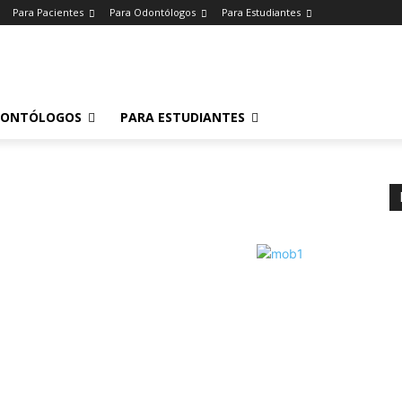
Para Pacientes
Para Odontólogos
Para Estudiantes
o
.
DONTÓLOGOS
PARA ESTUDIANTES