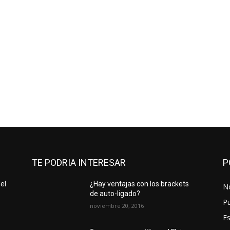
TE PODRIA INTERESAR
P
el
¿Hay ventajas con los brackets
No
de auto-ligado?
Pu
noviembre 20, 2016
Es