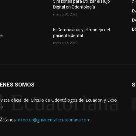
Ca
5 razones para utilizar el Flujo
Digital en Odontología
E
marzo 30, 2023
D
Bo
r
El Coronavirus y el manejo del
te
paciente dental
marzo 13, 2020
IENES SOMOS
S
l Ecuatoriana
evista oficial del Círculo de Odontólogos del Ecuador. y Expo
al
dor.
áctanos:
director@guiadentalecuatoriana.com