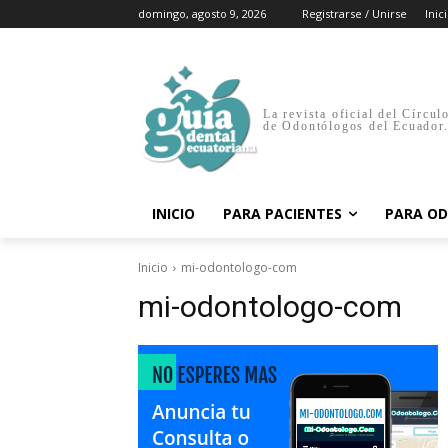
domingo, agosto 9, 2026
Registrarse / Unirse
Inic
La revista oficial del Círcul
de Odontólogos del Ecuador
INICIO
PARA PACIENTES
PARA O
Inicio
mi-odontologo-com
mi-odontologo-com