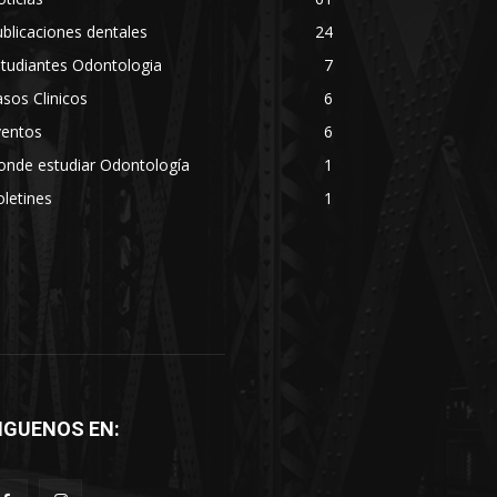
blicaciones dentales
24
tudiantes Odontologia
7
sos Clinicos
6
ventos
6
onde estudiar Odontología
1
letines
1
IGUENOS EN: