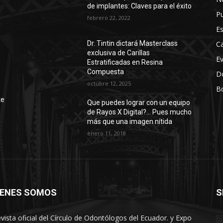
de implantes: Claves para el éxito
Pu
febrero 22, 2022
Es
Ca
Dr. Tintin dictará Masterclass
exclusiva de Carillas
E
Estratificadas en Resina
Compuesta
D
octubre 12, 2025
Bo
r
te
Que puedes lograr con un equipo
de Rayos X Digital?… Pues mucho
más que una imagen nítida
enero 11, 2018
IENES SOMOS
S
oriana
evista oficial del Círculo de Odontólogos del Ecuador. y Expo