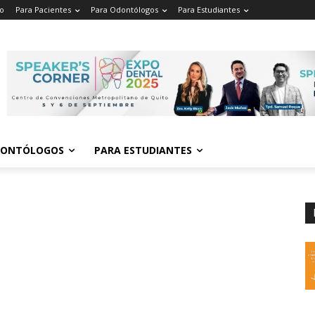
io
Para Pacientes
Para Odontólogos
Para Estudiantes
o
.
DONTÓLOGOS
PARA ESTUDIANTES