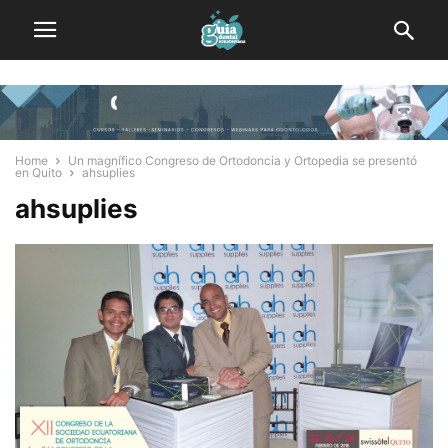
Home
Un magnífico Congreso de Ortodoncia y Ortopedia se presentó
en Quito
ahsuplies
ahsuplies