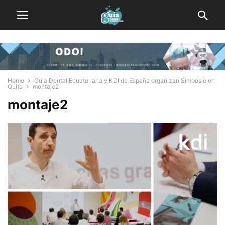
Home
Guia Dental Ecuatoriana y KDI de España organizan Simposio en
Quito
montaje2
montaje2