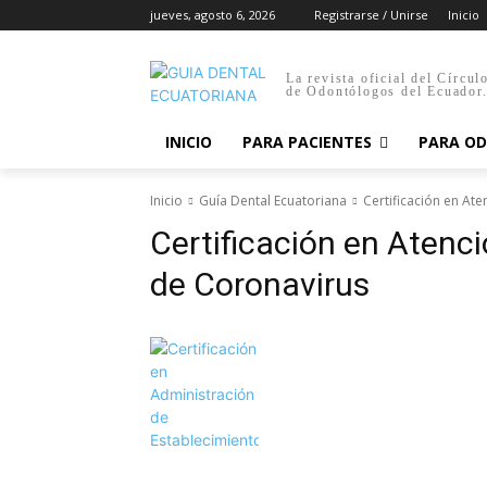
jueves, agosto 6, 2026
Registrarse / Unirse
Inicio
La revista oficial del Círcul
de Odontólogos del Ecuador
INICIO
PARA PACIENTES
PARA O
Inicio
Guía Dental Ecuatoriana
Certificación en At
Certificación en Atenc
de Coronavirus