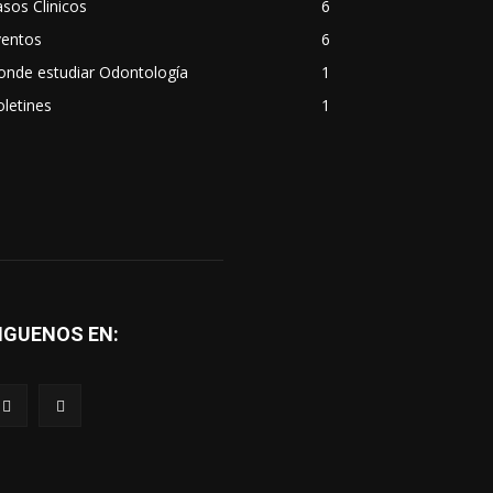
sos Clinicos
6
ventos
6
onde estudiar Odontología
1
letines
1
IGUENOS EN: