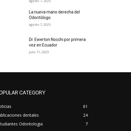
agosto 7, 2025
La nueva mano derecha del
Odontólogo
agosto 7, 2025
Dr. Ewerton Nocchi por primera
vez en Ecuador
julio 11, 2025
OPULAR CATEGORY
ticias
61
blicaciones dentales
24
tudiantes Odontologia
7