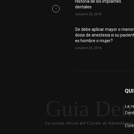
Historia de los implantes
dentales
octubre 25, 2016
Se debe aplicar mayor o meno
dosis de anestesia si su pacien
es hombre o mujer?
octubre 25, 2016
QU
Guia Dent
La r
Dent
La revista oficial del Círculo de Odontólogos
Cont