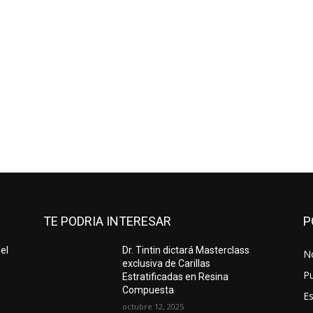
TE PODRIA INTERESAR
P
el
Dr. Tintin dictará Masterclass
No
exclusiva de Carillas
Pu
Estratificadas en Resina
Compuesta
Es
octubre 12, 2025