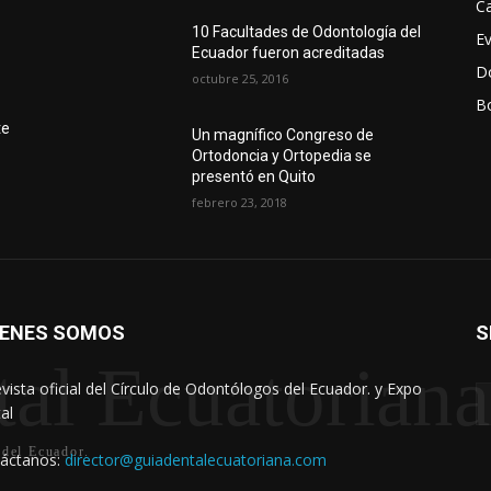
Ca
10 Facultades de Odontología del
E
Ecuador fueron acreditadas
D
octubre 25, 2016
Bo
r
te
Un magnífico Congreso de
Ortodoncia y Ortopedia se
presentó en Quito
febrero 23, 2018
IENES SOMOS
S
al Ecuatoriana
evista oficial del Círculo de Odontólogos del Ecuador. y Expo
al
 del Ecuador.
áctanos:
director@guiadentalecuatoriana.com